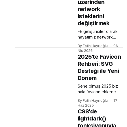
üzerinden
network
isteklerini
değiştirmek
FE geliştiriciler olarak
hayatımız network
istekleri(request) ve
By Fatih Hayrioğlu
06
BE'den gelen dönen
Nis 2026
cevaplarla(response)
2025'te Favicon
geçiyor. Kendi
Rehberi: SVG
bilgisayarımızda
Desteği ile Yeni
çalışırken bu istekleri
değiştirme ihtiyacı
Dönem
olduğunda mock
Sene olmuş 2025 biz
server kurmak veya
hala favicon ekleme
çeşitli kütüphanelerle
konusunu yazıyoruz. Bu
bu işi yapıyordum.
By Fatih Hayrioğlu
17
konuyu yazmamın
Mock işini tarayıcı
Haz 2025
nedeni Apple'ın henüz
CSS'de
üzerinden yapmaya
beta sürümü olan 26 ile
başlayalı çok
lightdark()
birlikte SVG favicon
rahatladım. Süper
fonksiyonuyla
desteğini geliyor oluşu.