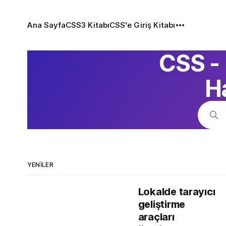
Ana Sayfa
CSS3 Kitabı
CSS'e Giriş Kitabı
CSS -
H
YENILER
Lokalde tarayıcı
geliştirme
araçları