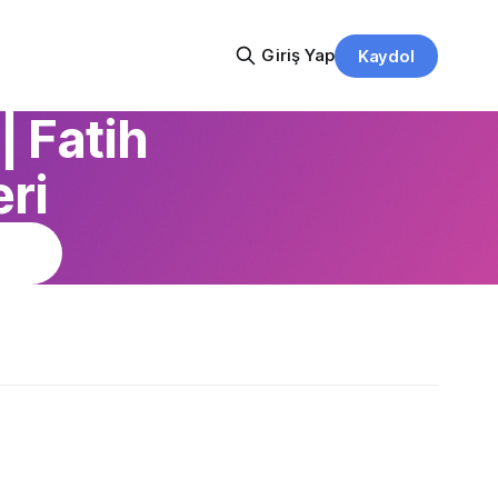
Giriş Yap
Kaydol
 Fatih
ri