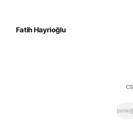
sürümünü devamlı
değiştirmek sorun
oluyor. Varsayılan node
sürümünü güncellemek
gerektiğinde bu
Fatih Hayrioğlu
konuda NVM bize kolay
bir yöntem sunuyor. İlk
önce mevcut node
sürmünü öğrenelim ve
sonra sistemde yüklü
nodejs
CS