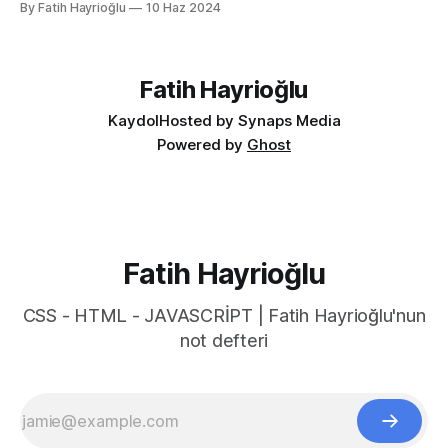
By Fatih Hayrioğlu
10 Haz 2024
küçük mesela :) Yazı boyutlarını büyütmek için Cmd + + and
Cmd + - (Windows'ta Cmd yerine Ctrl kullanın). Ancak bu
kısayol İngilizce klavye için Türkçe klavyelerde bunu
yapmak
Fatih Hayrioğlu
Kaydol
Hosted by Synaps Media
Powered by
Ghost
Fatih Hayrioğlu
CSS - HTML - JAVASCRİPT | Fatih Hayrioğlu'nun
not defteri