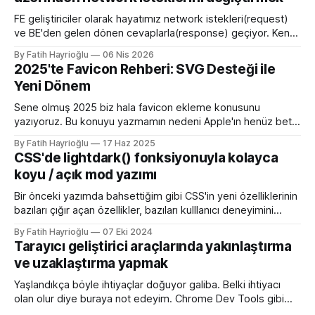
FE geliştiriciler olarak hayatımız network istekleri(request)
ve BE'den gelen dönen cevaplarla(response) geçiyor. Kendi
bilgisayarımızda çalışırken bu istekleri değiştirme ihtiyacı
By Fatih Hayrioğlu
06 Nis 2026
olduğunda mock server kurmak veya çeşitli kütüphanelerle
2025'te Favicon Rehberi: SVG Desteği ile
bu işi yapıyordum. Mock işini tarayıcı üzerinden yapmaya
Yeni Dönem
başlayalı çok rahatladım. Süper kolaylık sağlayan bir özellik.
Genel kullanım alanları * BE
Sene olmuş 2025 biz hala favicon ekleme konusunu
yazıyoruz. Bu konuyu yazmamın nedeni Apple'ın henüz beta
sürümü olan 26 ile birlikte SVG favicon desteğini geliyor
By Fatih Hayrioğlu
17 Haz 2025
oluşu. Bu vesileyle bilgileri tazelemekte fayda var. favicon,
CSS'de lightdark() fonksiyonuyla kolayca
web sitelerinin tarayıcının sayfa, sekme ve yerimi kısmında
koyu / açık mod yazımı
gösterilen küçük simgelerdir. Aslında favori ikon dosyaları
Bir önceki yazımda bahsettiğim gibi CSS'in yeni özelliklerinin
bazıları çığır açan özellikler, bazıları kulllanıcı deneyimini
iyileştirme yönünde özellikler bazıları da lightdark()
By Fatih Hayrioğlu
07 Eki 2024
fonksiyonu gibi yazım kolaylığı sağlayan özellikler. lightdark()
Tarayıcı geliştirici araçlarında yakınlaştırma
fonksiyonu mevcut uyumlu web yazımındaki büyük sorun
ve uzaklaştırma yapmak
olan aşağıdaki kullanımı daha anlaşılır ve düzenli hale
getirmeye yarıyor. :root { color-scheme:
Yaşlandıkça böyle ihtiyaçlar doğuyor galiba. Belki ihtiyacı
olan olur diye buraya not edeyim. Chrome Dev Tools gibi
araçlarda başlangıçtaki görünüm küçük kalabiliyor. Benim için