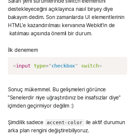
Safari yeni sürümlerinde switch elementini
destekleyeceğini açıklayınca nasıl birşey diye
bakayım dedim. Son zamanlarda UI elementlerinin
HTML'e kazandırılması kervanına Webkit'in de
katılması açısında önemli bir durum.
İlk denemem
<
input
type
=
"
checkbox
"
switch
>
Sonuç mükemmel. Bu gelişmeleri görünce
"Senelerdir niye uğraştırdınız be insafsızlar diye"
içimden geçirmiyor değilim :)
Şimdilik sadece
ile aktif durumun
accent-color
arka plan rengini değiştirebiliyoruz.