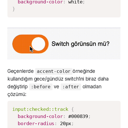
background-color
:
 white
;
}
Geçenlerde
örneğinde
accent-color
kullandığım gece/gündüz switch'ini biraz daha
değiştirip
ve
olmadan
:before
:after
çözümü:
input:checked::track
{
background-color
:
 #000839
;
border-radius
:
 20px
;