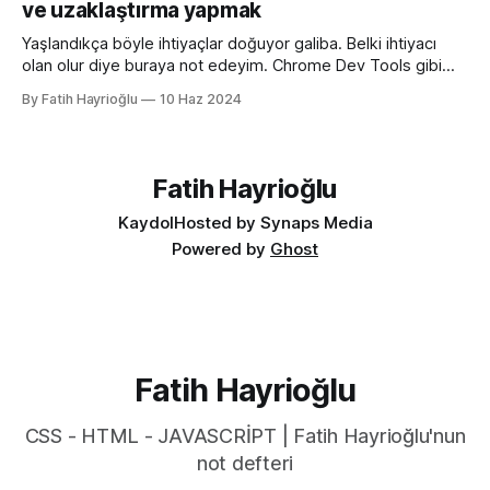
ve uzaklaştırma yapmak
olan aşağıdaki kullanımı daha anlaşılır ve düzenli hale
getirmeye yarıyor. :root { color-scheme:
Yaşlandıkça böyle ihtiyaçlar doğuyor galiba. Belki ihtiyacı
olan olur diye buraya not edeyim. Chrome Dev Tools gibi
araçlarda başlangıçtaki görünüm küçük kalabiliyor. Benim için
By Fatih Hayrioğlu
10 Haz 2024
küçük mesela :) Yazı boyutlarını büyütmek için Cmd + + and
Cmd + - (Windows'ta Cmd yerine Ctrl kullanın). Ancak bu
kısayol İngilizce klavye için Türkçe klavyelerde bunu
yapmak
Fatih Hayrioğlu
Kaydol
Hosted by Synaps Media
Powered by
Ghost
Fatih Hayrioğlu
CSS - HTML - JAVASCRİPT | Fatih Hayrioğlu'nun
not defteri