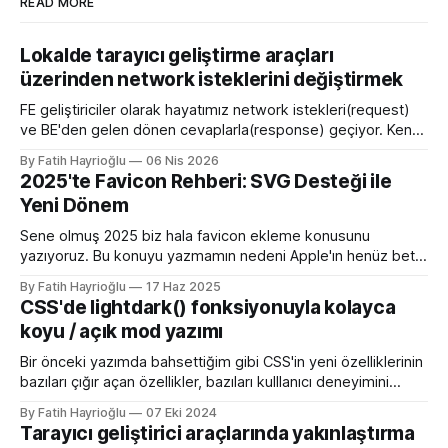
READ MORE
Lokalde tarayıcı geliştirme araçları
üzerinden network isteklerini değiştirmek
FE geliştiriciler olarak hayatımız network istekleri(request)
ve BE'den gelen dönen cevaplarla(response) geçiyor. Kendi
bilgisayarımızda çalışırken bu istekleri değiştirme ihtiyacı
By Fatih Hayrioğlu
06 Nis 2026
olduğunda mock server kurmak veya çeşitli kütüphanelerle
2025'te Favicon Rehberi: SVG Desteği ile
bu işi yapıyordum. Mock işini tarayıcı üzerinden yapmaya
Yeni Dönem
başlayalı çok rahatladım. Süper kolaylık sağlayan bir özellik.
Genel kullanım alanları * BE
Sene olmuş 2025 biz hala favicon ekleme konusunu
yazıyoruz. Bu konuyu yazmamın nedeni Apple'ın henüz beta
sürümü olan 26 ile birlikte SVG favicon desteğini geliyor
By Fatih Hayrioğlu
17 Haz 2025
oluşu. Bu vesileyle bilgileri tazelemekte fayda var. favicon,
CSS'de lightdark() fonksiyonuyla kolayca
web sitelerinin tarayıcının sayfa, sekme ve yerimi kısmında
koyu / açık mod yazımı
gösterilen küçük simgelerdir. Aslında favori ikon dosyaları
Bir önceki yazımda bahsettiğim gibi CSS'in yeni özelliklerinin
bazıları çığır açan özellikler, bazıları kulllanıcı deneyimini
iyileştirme yönünde özellikler bazıları da lightdark()
By Fatih Hayrioğlu
07 Eki 2024
fonksiyonu gibi yazım kolaylığı sağlayan özellikler. lightdark()
Tarayıcı geliştirici araçlarında yakınlaştırma
fonksiyonu mevcut uyumlu web yazımındaki büyük sorun