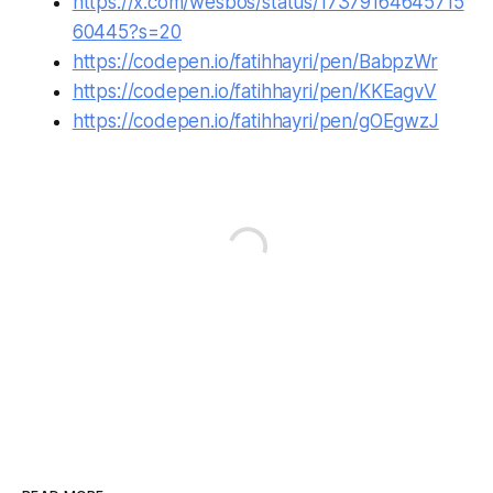
https://x.com/wesbos/status/17379164645715
60445?s=20
https://codepen.io/fatihhayri/pen/BabpzWr
https://codepen.io/fatihhayri/pen/KKEagvV
https://codepen.io/fatihhayri/pen/gOEgwzJ