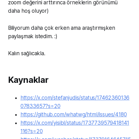
zoom değerini arttırınca örneklerin görünümü
daha hoş oluyor)
Biliyorum daha çok erken ama araştırmışken
paylaşmak istedim. :)
Kalın sağlıcakla.
Kaynaklar
https://x.com/stefanjudis/status/17462360136
07833657?s=20
https://github.com/whatwg/html/issues/4180
https://x.com/yisibl/status/1737739579418141
116?s=20