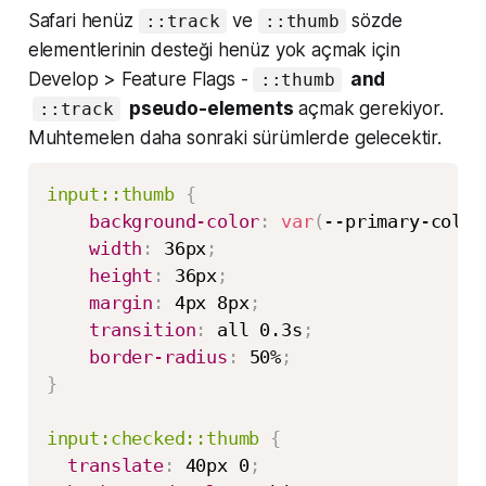
Safari henüz
ve
sözde
::track
::thumb
elementlerinin desteği henüz yok açmak için
Develop > Feature Flags -
and
::thumb
pseudo-elements
açmak gerekiyor.
::track
Muhtemelen daha sonraki sürümlerde gelecektir.
input::thumb
{
background-color
:
var
(
--primary-color
width
:
 36px
;
height
:
 36px
;
margin
:
 4px 8px
;
transition
:
 all 0.3s
;
border-radius
:
 50%
;
}
input:checked::thumb
{
translate
:
 40px 0
;