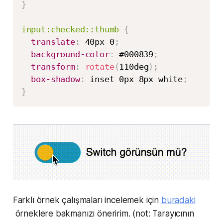
}
input:checked::thumb
{
translate
:
 40px 0
;
background-color
:
 #000839
;
transform
:
rotate
(
110deg
)
;
box-shadow
:
 inset 0px 8px white
;
}
Farklı örnek çalışmaları incelemek için
buradaki
örneklere bakmanızı öneririm. (not: Tarayıcının