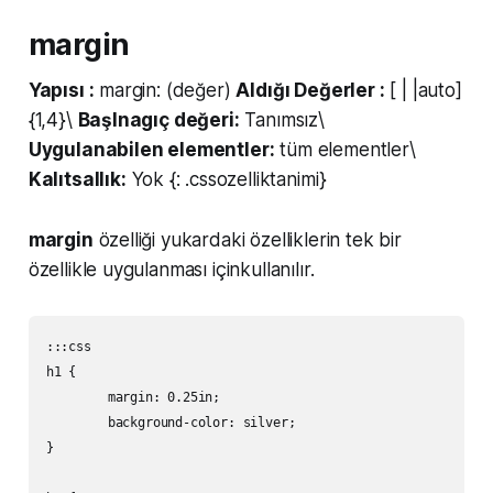
margin
Yapısı :
margin: (değer)
Aldığı Değerler :
[ | |auto]
{1,4}\
Başlnagıç değeri:
Tanımsız\
Uygulanabilen elementler:
tüm elementler\
Kalıtsallık:
Yok {: .cssozelliktanimi}
margin
özelliği yukardaki özelliklerin tek bir
özellikle uygulanması içinkullanılır.
:::css

h1 {

	margin: 0.25in;

	background-color: silver;

}
