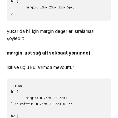
h1 {

	margin: 10px 20px 15px 5px;

yukarıda
h1
için margin değerleri sıralaması
şöyledir:
margin: üst sağ alt sol(saat yönünde)
ikili ve üçlü kullanımda mevcuttur
:::css

h1 {

	margin: 0.25em 0 0.5em;

} /* esittir '0.25em 0 0.5em 0' */

h2 {
