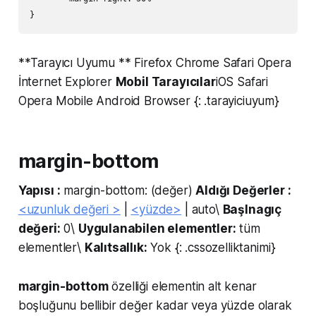
**Tarayıcı Uyumu ** Firefox Chrome Safari Opera
İnternet Explorer
Mobil Tarayıcılar
iOS Safari
Opera Mobile Android Browser {: .tarayiciuyum}
margin-bottom
Yapısı :
margin-bottom: (değer)
Aldığı Değerler :
<uzunluk değeri >
|
<yüzde>
| auto\
Başlnagıç
değeri:
0\
Uygulanabilen elementler:
tüm
elementler\
Kalıtsallık:
Yok {: .cssozelliktanimi}
margin-bottom
özelliği elementin alt kenar
boşluğunu bellibir değer kadar veya yüzde olarak