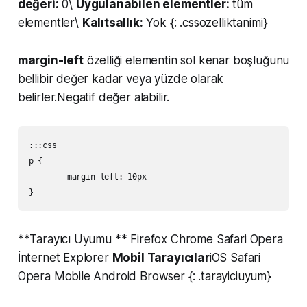
değeri:
0\
Uygulanabilen elementler:
tüm
elementler\
Kalıtsallık:
Yok {: .cssozelliktanimi}
margin-left
özelliği elementin sol kenar boşluğunu
bellibir değer kadar veya yüzde olarak
belirler.Negatif değer alabilir.
:::css

p {

	margin-left: 10px

**Tarayıcı Uyumu ** Firefox Chrome Safari Opera
İnternet Explorer
Mobil Tarayıcılar
iOS Safari
Opera Mobile Android Browser {: .tarayiciuyum}