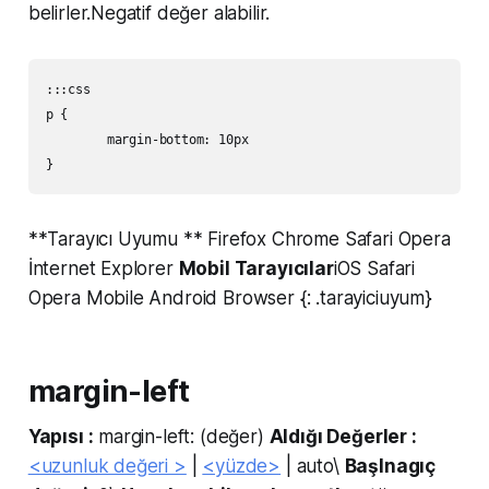
belirler.Negatif değer alabilir.
:::css

p {

	margin-bottom: 10px

**Tarayıcı Uyumu ** Firefox Chrome Safari Opera
İnternet Explorer
Mobil Tarayıcılar
iOS Safari
Opera Mobile Android Browser {: .tarayiciuyum}
margin-left
Yapısı :
margin-left: (değer)
Aldığı Değerler :
<uzunluk değeri >
|
<yüzde>
| auto\
Başlnagıç