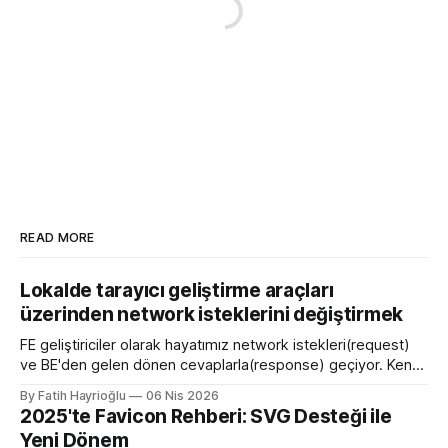
READ MORE
Lokalde tarayıcı geliştirme araçları
üzerinden network isteklerini değiştirmek
FE geliştiriciler olarak hayatımız network istekleri(request)
ve BE'den gelen dönen cevaplarla(response) geçiyor. Kendi
bilgisayarımızda çalışırken bu istekleri değiştirme ihtiyacı
By Fatih Hayrioğlu
06 Nis 2026
olduğunda mock server kurmak veya çeşitli kütüphanelerle
2025'te Favicon Rehberi: SVG Desteği ile
bu işi yapıyordum. Mock işini tarayıcı üzerinden yapmaya
Yeni Dönem
başlayalı çok rahatladım. Süper kolaylık sağlayan bir özellik.