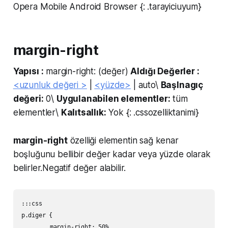
Opera Mobile Android Browser {: .tarayiciuyum}
margin-right
Yapısı :
margin-right: (değer)
Aldığı Değerler :
<uzunluk değeri >
|
<yüzde>
| auto\
Başlnagıç
değeri:
0\
Uygulanabilen elementler:
tüm
elementler\
Kalıtsallık:
Yok {: .cssozelliktanimi}
margin-right
özelliği elementin sağ kenar
boşluğunu bellibir değer kadar veya yüzde olarak
belirler.Negatif değer alabilir.
:::css

p.diger {

	margin-right: 50%
