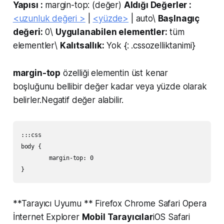
Yapısı :
margin-top: (değer)
Aldığı Değerler :
<uzunluk değeri >
|
<yüzde>
| auto\
Başlnagıç
değeri:
0\
Uygulanabilen elementler:
tüm
elementler\
Kalıtsallık:
Yok {: .cssozelliktanimi}
margin-top
özelliği elementin üst kenar
boşluğunu bellibir değer kadar veya yüzde olarak
belirler.Negatif değer alabilir.
:::css

body {

	margin-top: 0

**Tarayıcı Uyumu ** Firefox Chrome Safari Opera
İnternet Explorer
Mobil Tarayıcılar
iOS Safari