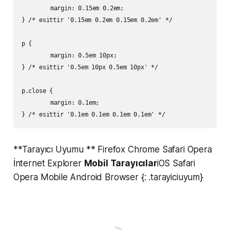
	margin: 0.15em 0.2em;

} /* esittir '0.15em 0.2em 0.15em 0.2em' */

p {

	margin: 0.5em 10px;

} /* esittir '0.5em 10px 0.5em 10px' */

p.close {

	margin: 0.1em;

**Tarayıcı Uyumu ** Firefox Chrome Safari Opera
İnternet Explorer
Mobil Tarayıcılar
iOS Safari
Opera Mobile Android Browser {: .tarayiciuyum}