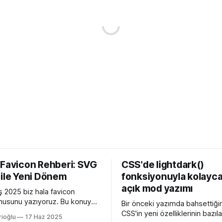
 Favicon Rehberi: SVG
CSS'de lightdark()
 ile Yeni Dönem
fonksiyonuyla kolayca
açık mod yazımı
 2025 biz hala favicon
usunu yazıyoruz. Bu konuyu
Bir önceki yazımda bahsettiği
edeni Apple'ın henüz beta
CSS'in yeni özelliklerinin bazılar
rioğlu
17 Haz 2025
 26 ile birlikte SVG favicon