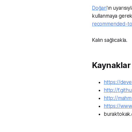
Doğan
'ın uyarısı
kullanmaya gere
recommended-to-
Kalın sağlıcakla.
Kaynaklar
https://dev
http://f.gith
http://mahm
https://www
buraktokak.c