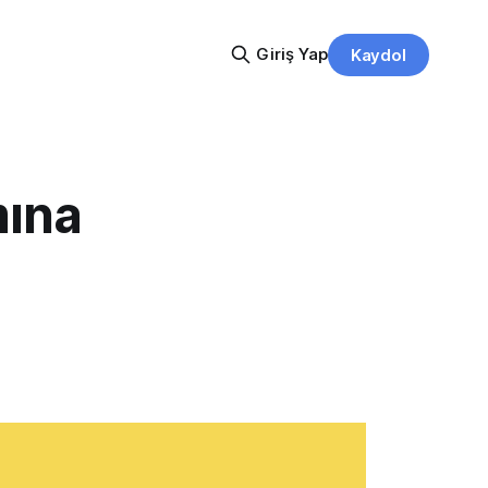
Giriş Yap
Kaydol
mına