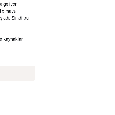
a geliyor.
il olmaya
şladı. Şimdi bu
ye kaynaklar