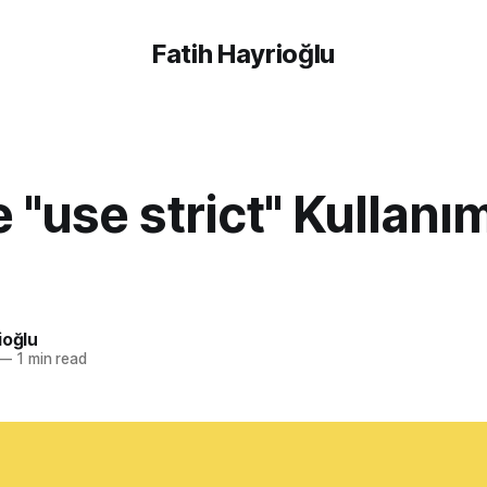
Fatih Hayrioğlu
 "use strict" Kullanı
ioğlu
—
1 min read