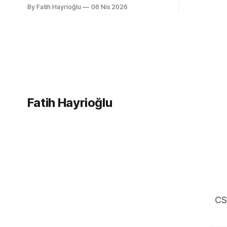
cevaplarla(response) geçiyor. Kendi
By Fatih Hayrioğlu
06 Nis 2026
desteğini g
bilgisayarımızda çalışırken bu istekleri
bilgileri t
değiştirme ihtiyacı olduğunda mock
web siteler
server kurmak veya çeşitli
ve yerimi 
kütüphanelerle bu işi yapıyordum. Mock
simgelerdir
işini tarayıcı üzerinden yapmaya başlayalı
çok rahatladım. Süper kolaylık sağlayan
bir özellik. Genel kullanım alanları * BE
Fatih Hayrioğlu
CS