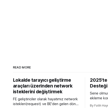
READ MORE
Lokalde tarayıcı geliştirme
2025'te
araçları üzerinden network
Desteği
isteklerini değiştirmek
Sene olmuş
ekleme kon
FE geliştiriciler olarak hayatımız network
yazmamın n
istekleri(request) ve BE'den gelen dönen
By Fatih Hay
sürümü olan