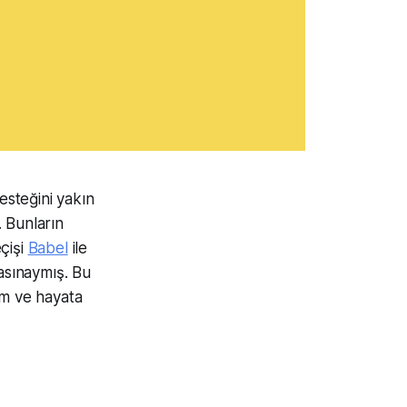
esteğini yakın
 Bunların
çişi
Babel
ile
asınaymış. Bu
üm ve hayata