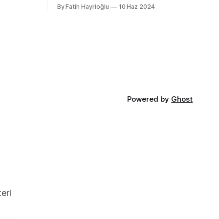
cı
not edeyim. Chrome Dev Tools gibi
By Fatih Hayrioğlu
10 Haz 2024
 özellikler
araçlarda başlangıçtaki görünüm küçük
nu gibi
kalabiliyor. Benim için küçük mesela :)
kler.
Yazı boyutlarını büyütmek için Cmd + +
t uyumlu
and Cmd + - (Windows'ta Cmd yerine
olan
Ctrl kullanın). Ancak bu kısayol İngilizce
lır ve
klavye için Türkçe klavyelerde bunu
 :root {
yapmak
Powered by
Ghost
eri