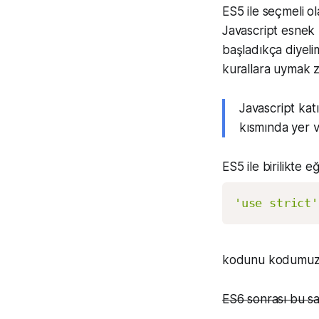
ES5 ile seçmeli ol
Javascript esnek b
başladıkça diyeli
kurallara uymak 
Javascript kat
kısmında yer v
ES5 ile birilikte 
'use strict'
kodunu kodumuzu
ES6 sonrası bu sa