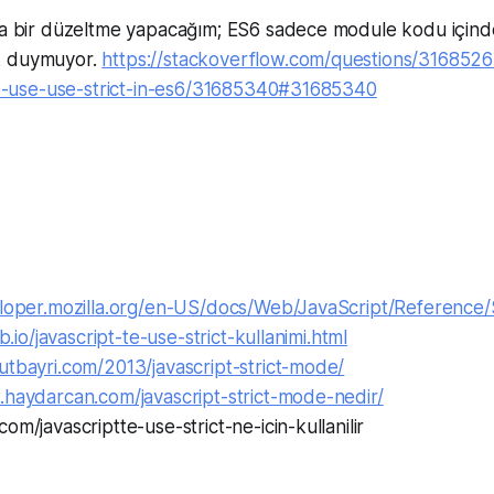
yla bir düzeltme yapacağım; ES6 sadece module kodu içinde 
k duymuyor.
https://stackoverflow.com/questions/3168526
use-use-strict-in-es6/31685340#31685340
eloper.mozilla.org/en-US/docs/Web/JavaScript/Reference
ub.io/javascript-te-use-strict-kullanimi.html
utbayri.com/2013/javascript-strict-mode/
.haydarcan.com/javascript-strict-mode-nedir/
om/javascriptte-use-strict-ne-icin-kullanilir