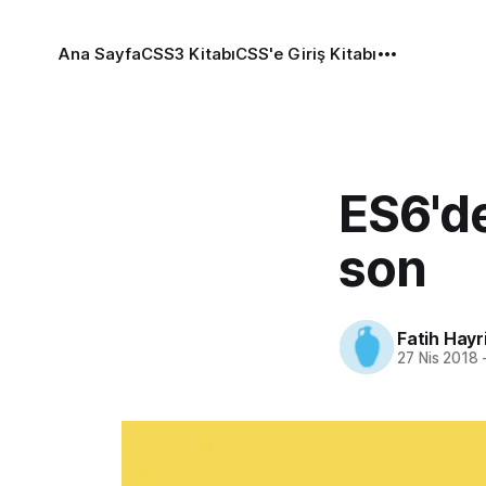
Ana Sayfa
CSS3 Kitabı
CSS'e Giriş Kitabı
ES6'de
son
Fatih Hayr
27 Nis 2018