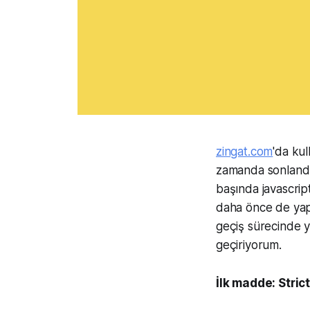
zingat.com
'da kul
zamanda sonlandır
başında javascrip
daha önce de yapa
geçiş sürecinde y
geçiriyorum.
İlk madde: Stri