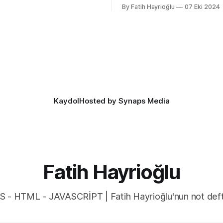
açan özellikler, bazıları kulllanı
By Fatih Hayrioğlu
07 Eki 2024
eliyor oluşu. Bu vesileyle
deneyimini iyileştirme yönünde
azelemekte fayda var. favicon,
bazıları da lightdark() fonksiyo
inin tarayıcının sayfa, sekme
yazım kolaylığı sağlayan özelli
kısmında gösterilen küçük
lightdark() fonksiyonu mevcu
. Aslında favori ikon dosyaları
web yazımındaki büyük sorun 
aşağıdaki kullanımı daha anlaşı
düzenli hale getirmeye yarıyor.
color-scheme:
Kaydol
Hosted by Synaps Media
Fatih Hayrioğlu
S - HTML - JAVASCRİPT | Fatih Hayrioğlu'nun not deft