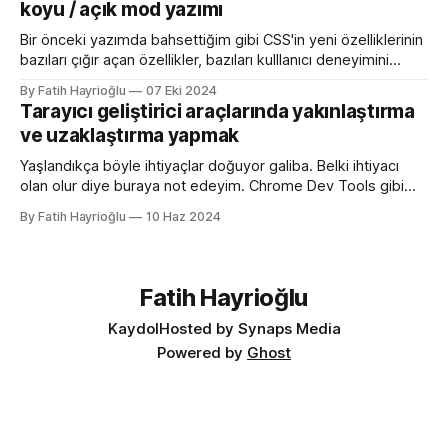
koyu / açık mod yazımı
gösterilen küçük simgelerdir. Aslında favori ikon dosyaları
Bir önceki yazımda bahsettiğim gibi CSS'in yeni özelliklerinin
bazıları çığır açan özellikler, bazıları kulllanıcı deneyimini
iyileştirme yönünde özellikler bazıları da lightdark()
By Fatih Hayrioğlu
07 Eki 2024
fonksiyonu gibi yazım kolaylığı sağlayan özellikler. lightdark()
Tarayıcı geliştirici araçlarında yakınlaştırma
fonksiyonu mevcut uyumlu web yazımındaki büyük sorun
ve uzaklaştırma yapmak
olan aşağıdaki kullanımı daha anlaşılır ve düzenli hale
getirmeye yarıyor. :root { color-scheme:
Yaşlandıkça böyle ihtiyaçlar doğuyor galiba. Belki ihtiyacı
olan olur diye buraya not edeyim. Chrome Dev Tools gibi
araçlarda başlangıçtaki görünüm küçük kalabiliyor. Benim için
By Fatih Hayrioğlu
10 Haz 2024
küçük mesela :) Yazı boyutlarını büyütmek için Cmd + + and
Cmd + - (Windows'ta Cmd yerine Ctrl kullanın). Ancak bu
kısayol İngilizce klavye için Türkçe klavyelerde bunu
yapmak
Fatih Hayrioğlu
Kaydol
Hosted by Synaps Media
Powered by
Ghost