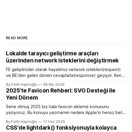
READ MORE
Lokalde tarayıcı geliştirme araçları
üzerinden network isteklerini değiştirmek
FE geliştiriciler olarak hayatımız network istekleri(request)
ve BE'den gelen dönen cevaplarla(response) geçiyor. Kendi
bilgisayarımızda çalışırken bu istekleri değiştirme ihtiyacı
By Fatih Hayrioğlu
06 Nis 2026
olduğunda mock server kurmak veya çeşitli kütüphanelerle
2025'te Favicon Rehberi: SVG Desteği ile
bu işi yapıyordum. Mock işini tarayıcı üzerinden yapmaya
Yeni Dönem
başlayalı çok rahatladım. Süper kolaylık sağlayan bir özellik.
Genel kullanım alanları * BE
Sene olmuş 2025 biz hala favicon ekleme konusunu
yazıyoruz. Bu konuyu yazmamın nedeni Apple'ın henüz beta
sürümü olan 26 ile birlikte SVG favicon desteğini geliyor
By Fatih Hayrioğlu
17 Haz 2025
oluşu. Bu vesileyle bilgileri tazelemekte fayda var. favicon,
CSS'de lightdark() fonksiyonuyla kolayca
web sitelerinin tarayıcının sayfa, sekme ve yerimi kısmında