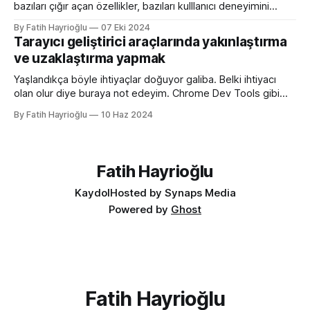
bazıları çığır açan özellikler, bazıları kulllanıcı deneyimini
iyileştirme yönünde özellikler bazıları da lightdark()
By Fatih Hayrioğlu
07 Eki 2024
fonksiyonu gibi yazım kolaylığı sağlayan özellikler. lightdark()
Tarayıcı geliştirici araçlarında yakınlaştırma
fonksiyonu mevcut uyumlu web yazımındaki büyük sorun
ve uzaklaştırma yapmak
olan aşağıdaki kullanımı daha anlaşılır ve düzenli hale
getirmeye yarıyor. :root { color-scheme:
Yaşlandıkça böyle ihtiyaçlar doğuyor galiba. Belki ihtiyacı
olan olur diye buraya not edeyim. Chrome Dev Tools gibi
araçlarda başlangıçtaki görünüm küçük kalabiliyor. Benim için
By Fatih Hayrioğlu
10 Haz 2024
küçük mesela :) Yazı boyutlarını büyütmek için Cmd + + and
Cmd + - (Windows'ta Cmd yerine Ctrl kullanın). Ancak bu
kısayol İngilizce klavye için Türkçe klavyelerde bunu
yapmak
Fatih Hayrioğlu
Kaydol
Hosted by Synaps Media
Powered by
Ghost
Fatih Hayrioğlu