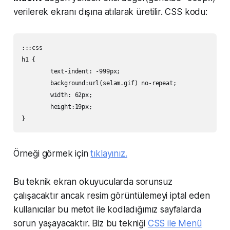
verilerek ekranı dışına atılarak üretilir. CSS kodu:
:::css

h1 {

	text-indent: -999px;

	background:url(selam.gif) no-repeat;

	width: 62px;

	height:19px;

Örneği görmek için
tıklayınız.
Bu teknik ekran okuyucularda sorunsuz
çalışacaktır ancak resim görüntülemeyi iptal eden
kullanıcılar bu metot ile kodladığımız sayfalarda
sorun yaşayacaktır. Biz bu tekniği
CSS ile Menü