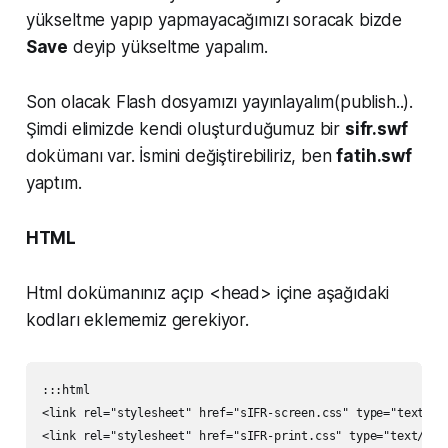
yükseltme yapıp yapmayacağımızı soracak bizde
Save
deyip yükseltme yapalım.
Son olacak Flash dosyamızı yayınlayalım(publish..).
Şimdi elimizde kendi oluşturduğumuz bir
sifr.swf
dokümanı var. İsmini değiştirebiliriz, ben
fatih.swf
yaptım.
HTML
Html dokümanınız açıp <head> içine aşağıdaki
kodları eklememiz gerekiyor.
:::html

<link rel="stylesheet" href="sIFR-screen.css" type="text/css