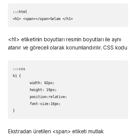
:::html

<h1> etiketinin boyutları resmin boyutları ile aynı
atanır ve göreceli olarak konumlandırılır. CSS kodu
:::css

h1 {

	width: 62px;

	height: 19px;

	position:relative;

	font-size:16px;

Ekstradan üretilen <span> etiketi mutlak