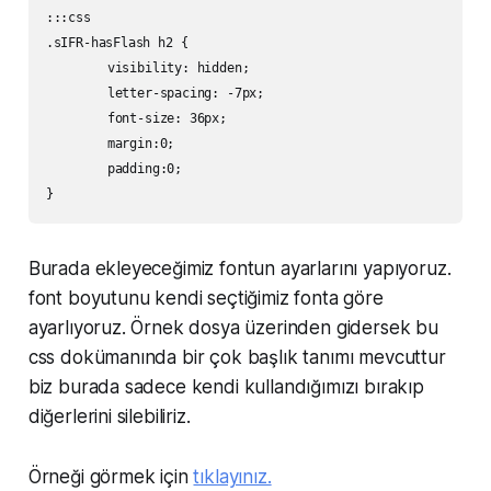
:::css

.sIFR-hasFlash h2 {

	visibility: hidden;

	letter-spacing: -7px;

	font-size: 36px;

	margin:0;

	padding:0;

Burada ekleyeceğimiz fontun ayarlarını yapıyoruz.
font boyutunu kendi seçtiğimiz fonta göre
ayarlıyoruz. Örnek dosya üzerinden gidersek bu
css dokümanında bir çok başlık tanımı mevcuttur
biz burada sadece kendi kullandığımızı bırakıp
diğerlerini silebiliriz.
Örneği görmek için
tıklayınız.