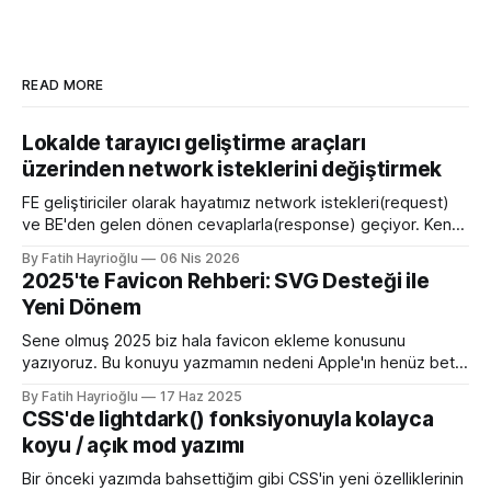
READ MORE
Lokalde tarayıcı geliştirme araçları
üzerinden network isteklerini değiştirmek
FE geliştiriciler olarak hayatımız network istekleri(request)
ve BE'den gelen dönen cevaplarla(response) geçiyor. Kendi
bilgisayarımızda çalışırken bu istekleri değiştirme ihtiyacı
By Fatih Hayrioğlu
06 Nis 2026
olduğunda mock server kurmak veya çeşitli kütüphanelerle
2025'te Favicon Rehberi: SVG Desteği ile
bu işi yapıyordum. Mock işini tarayıcı üzerinden yapmaya
Yeni Dönem
başlayalı çok rahatladım. Süper kolaylık sağlayan bir özellik.
Genel kullanım alanları * BE
Sene olmuş 2025 biz hala favicon ekleme konusunu
yazıyoruz. Bu konuyu yazmamın nedeni Apple'ın henüz beta
sürümü olan 26 ile birlikte SVG favicon desteğini geliyor
By Fatih Hayrioğlu
17 Haz 2025
oluşu. Bu vesileyle bilgileri tazelemekte fayda var. favicon,
CSS'de lightdark() fonksiyonuyla kolayca
web sitelerinin tarayıcının sayfa, sekme ve yerimi kısmında
koyu / açık mod yazımı
gösterilen küçük simgelerdir. Aslında favori ikon dosyaları
Bir önceki yazımda bahsettiğim gibi CSS'in yeni özelliklerinin