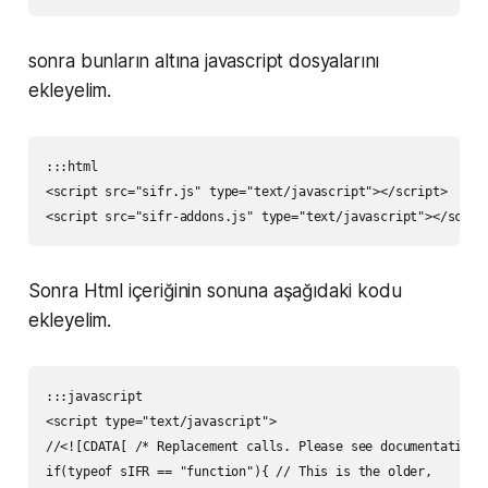
sonra bunların altına javascript dosyalarını
ekleyelim.
:::html

<script src="sifr.js" type="text/javascript"></script>

Sonra Html içeriğinin sonuna aşağıdaki kodu
ekleyelim.
:::javascript

<script type="text/javascript">

//<![CDATA[ /* Replacement calls. Please see documentation f
if(typeof sIFR == "function"){ // This is the older,
