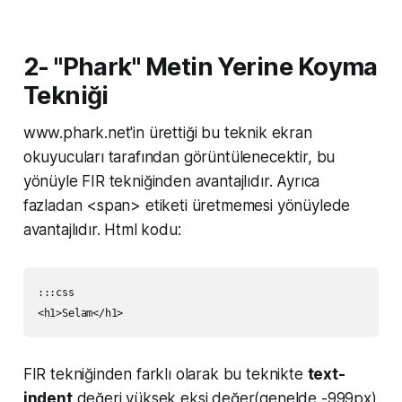
2- "Phark" Metin Yerine Koyma
Tekniği
www.phark.net'in ürettiği bu teknik ekran
okuyucuları tarafından görüntülenecektir, bu
yönüyle FIR tekniğinden avantajlıdır. Ayrıca
fazladan <span> etiketi üretmemesi yönüylede
avantajlıdır. Html kodu:
:::css

FIR tekniğinden farklı olarak bu teknikte
text-
indent
değeri yüksek eksi değer(genelde -999px)