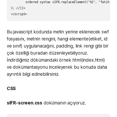
	ordered syntax sIFR.replaceElement("h2", "fatih.swf", "#000000", "#000000", "#FFFFFF", "#FFFFFF", 0, 0, 0, 0);

}; //]]>

Bu javascript kodunda metin yerine eklenecek swf
fosyasını, metnin rengini, hangi elemente(etiket, id
ve sınıf) uygulanacağını, padding, link rengi gibi bir
çok özelliği buradan düzenleyebiliyoruz.
İndirdiğimiz dökümandaki örnek html(index.html)
ve dokümantasyonu inceleyerek bu konuda daha
ayrıntılı bilgi edinebilirsiniz.
CSS
sIFR-screen.css
dokümanın açıyoruz.