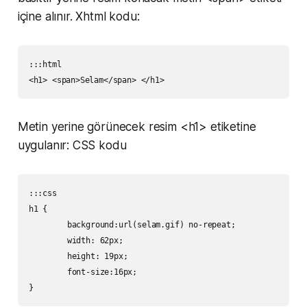
içine alınır. Xhtml kodu:
:::html

Metin yerine görünecek resim <h1> etiketine
uygulanır: CSS kodu
:::css

h1 {

	background:url(selam.gif) no-repeat;

	width: 62px;

	height: 19px;

	font-size:16px;
