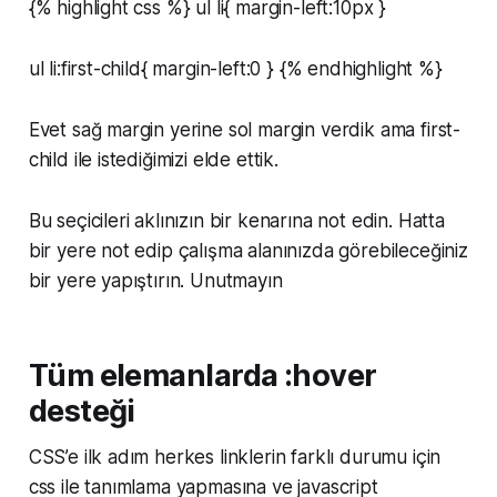
{% highlight css %} ul li{ margin-left:10px }
ul li:first-child{ margin-left:0 } {% endhighlight %}
Evet sağ margin yerine sol margin verdik ama first-
child ile istediğimizi elde ettik.
Bu seçicileri aklınızın bir kenarına not edin. Hatta
bir yere not edip çalışma alanınızda görebileceğiniz
bir yere yapıştırın. Unutmayın
Tüm elemanlarda :hover
desteği
CSS’e ilk adım herkes linklerin farklı durumu için
css ile tanımlama yapmasına ve javascript