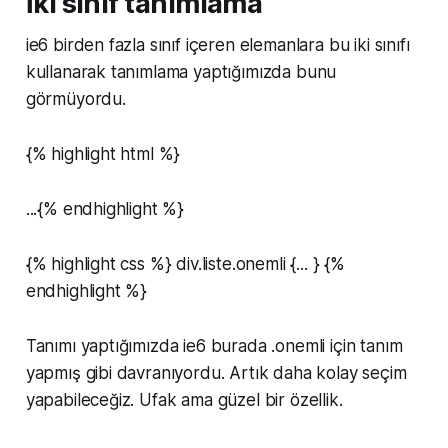
İki sınıf tanımlama
ie6 birden fazla sınıf içeren elemanlara bu iki sınıfı
kullanarak tanımlama yaptığımızda bunu
görmüyordu.
{% highlight html %}
...{% endhighlight %}
{% highlight css %} div.liste.onemli {... } {%
endhighlight %}
Tanımı yaptığımızda ie6 burada .onemli için tanım
yapmış gibi davranıyordu. Artık daha kolay seçim
yapabileceğiz. Ufak ama güzel bir özellik.