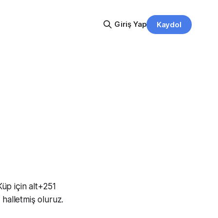
Giriş Yap
Kaydol
Küp için alt+251
halletmiş oluruz.