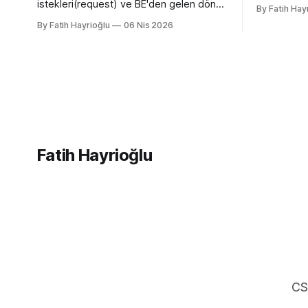
yazmamın n
istekleri(request) ve BE'den gelen dönen
By Fatih Hay
sürümü olan
cevaplarla(response) geçiyor. Kendi
By Fatih Hayrioğlu
06 Nis 2026
desteğini g
bilgisayarımızda çalışırken bu istekleri
bilgileri t
değiştirme ihtiyacı olduğunda mock
web siteler
server kurmak veya çeşitli
ve yerimi 
kütüphanelerle bu işi yapıyordum. Mock
simgelerdir
işini tarayıcı üzerinden yapmaya başlayalı
çok rahatladım. Süper kolaylık sağlayan
bir özellik. Genel kullanım alanları * BE
Fatih Hayrioğlu
CS