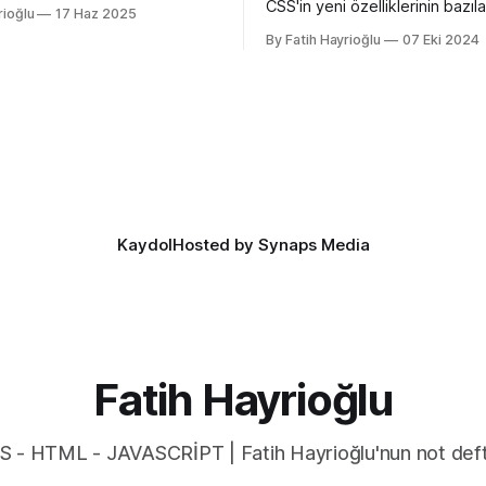
edeni Apple'ın henüz beta
CSS'in yeni özelliklerinin bazılar
rioğlu
17 Haz 2025
 26 ile birlikte SVG favicon
açan özellikler, bazıları kulllanı
By Fatih Hayrioğlu
07 Eki 2024
eliyor oluşu. Bu vesileyle
deneyimini iyileştirme yönünde
azelemekte fayda var. favicon,
bazıları da lightdark() fonksiyo
inin tarayıcının sayfa, sekme
yazım kolaylığı sağlayan özelli
kısmında gösterilen küçük
lightdark() fonksiyonu mevcu
. Aslında favori ikon dosyaları
web yazımındaki büyük sorun 
aşağıdaki kullanımı daha anlaşı
düzenli hale getirmeye yarıyor.
color-scheme:
Kaydol
Hosted by Synaps Media
Fatih Hayrioğlu
S - HTML - JAVASCRİPT | Fatih Hayrioğlu'nun not deft