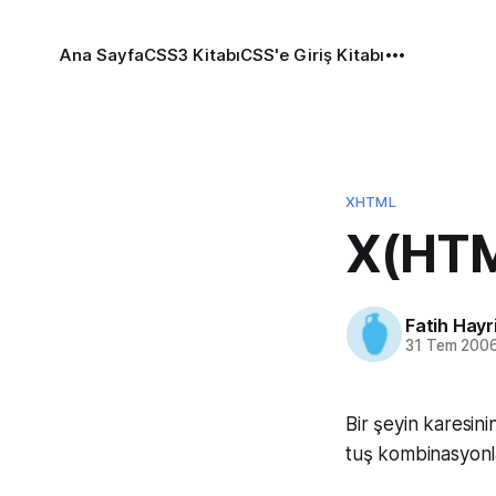
Ana Sayfa
CSS3 Kitabı
CSS'e Giriş Kitabı
XHTML
X(HTML
Fatih Hayr
31 Tem 200
Bir şeyin karesini
tuş kombinasyonla