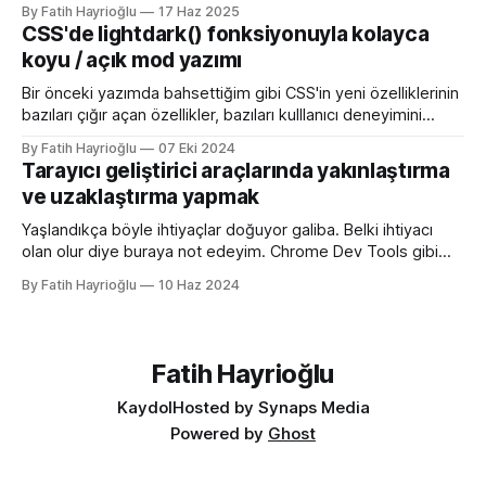
sürümü olan 26 ile birlikte SVG favicon desteğini geliyor
By Fatih Hayrioğlu
17 Haz 2025
oluşu. Bu vesileyle bilgileri tazelemekte fayda var. favicon,
CSS'de lightdark() fonksiyonuyla kolayca
web sitelerinin tarayıcının sayfa, sekme ve yerimi kısmında
koyu / açık mod yazımı
gösterilen küçük simgelerdir. Aslında favori ikon dosyaları
Bir önceki yazımda bahsettiğim gibi CSS'in yeni özelliklerinin
bazıları çığır açan özellikler, bazıları kulllanıcı deneyimini
iyileştirme yönünde özellikler bazıları da lightdark()
By Fatih Hayrioğlu
07 Eki 2024
fonksiyonu gibi yazım kolaylığı sağlayan özellikler. lightdark()
Tarayıcı geliştirici araçlarında yakınlaştırma
fonksiyonu mevcut uyumlu web yazımındaki büyük sorun
ve uzaklaştırma yapmak
olan aşağıdaki kullanımı daha anlaşılır ve düzenli hale
getirmeye yarıyor. :root { color-scheme:
Yaşlandıkça böyle ihtiyaçlar doğuyor galiba. Belki ihtiyacı
olan olur diye buraya not edeyim. Chrome Dev Tools gibi
araçlarda başlangıçtaki görünüm küçük kalabiliyor. Benim için
By Fatih Hayrioğlu
10 Haz 2024
küçük mesela :) Yazı boyutlarını büyütmek için Cmd + + and
Cmd + - (Windows'ta Cmd yerine Ctrl kullanın). Ancak bu
kısayol İngilizce klavye için Türkçe klavyelerde bunu
yapmak
Fatih Hayrioğlu
Kaydol
Hosted by Synaps Media
Powered by
Ghost