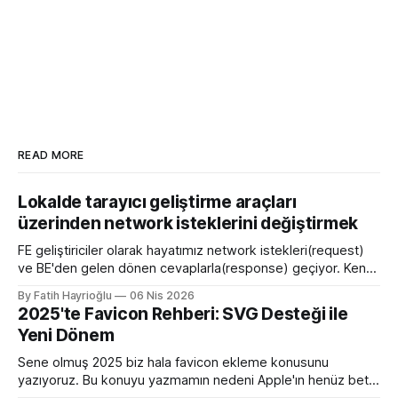
READ MORE
Lokalde tarayıcı geliştirme araçları
üzerinden network isteklerini değiştirmek
FE geliştiriciler olarak hayatımız network istekleri(request)
ve BE'den gelen dönen cevaplarla(response) geçiyor. Kendi
bilgisayarımızda çalışırken bu istekleri değiştirme ihtiyacı
By Fatih Hayrioğlu
06 Nis 2026
olduğunda mock server kurmak veya çeşitli kütüphanelerle
2025'te Favicon Rehberi: SVG Desteği ile
bu işi yapıyordum. Mock işini tarayıcı üzerinden yapmaya
Yeni Dönem
başlayalı çok rahatladım. Süper kolaylık sağlayan bir özellik.
Genel kullanım alanları * BE
Sene olmuş 2025 biz hala favicon ekleme konusunu
yazıyoruz. Bu konuyu yazmamın nedeni Apple'ın henüz beta