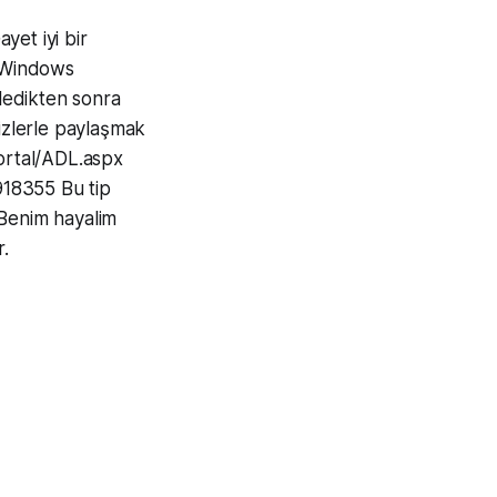
yet iyi bir
 Windows
ledikten sonra
Sizlerle paylaşmak
portal/ADL.aspx
918355 Bu tip
 Benim hayalim
r.