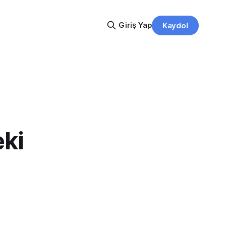
Giriş Yap
Kaydol
ki