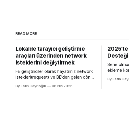
READ MORE
Lokalde tarayıcı geliştirme
2025'te
araçları üzerinden network
Desteği
isteklerini değiştirmek
Sene olmuş
ekleme kon
FE geliştiriciler olarak hayatımız network
yazmamın n
istekleri(request) ve BE'den gelen dönen
By Fatih Hay
sürümü olan
cevaplarla(response) geçiyor. Kendi
By Fatih Hayrioğlu
06 Nis 2026
desteğini g
bilgisayarımızda çalışırken bu istekleri
bilgileri t
değiştirme ihtiyacı olduğunda mock
web siteler
server kurmak veya çeşitli
ve yerimi 
kütüphanelerle bu işi yapıyordum. Mock
simgelerdir
işini tarayıcı üzerinden yapmaya başlayalı
çok rahatladım. Süper kolaylık sağlayan
bir özellik. Genel kullanım alanları * BE