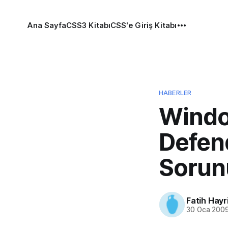
Ana Sayfa
CSS3 Kitabı
CSS'e Giriş Kitabı
HABERLER
Windo
Defen
Sorun
Fatih Hayr
30 Oca 200