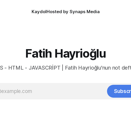
color-scheme:
Kaydol
Hosted by Synaps Media
Fatih Hayrioğlu
S - HTML - JAVASCRİPT | Fatih Hayrioğlu'nun not deft
Subscr