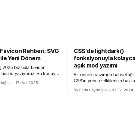
 Favicon Rehberi: SVG
CSS'de lightdark()
 ile Yeni Dönem
fonksiyonuyla kolayca
açık mod yazımı
 2025 biz hala favicon
usunu yazıyoruz. Bu konuyu
Bir önceki yazımda bahsettiği
edeni Apple'ın henüz beta
CSS'in yeni özelliklerinin bazılar
rioğlu
17 Haz 2025
 26 ile birlikte SVG favicon
açan özellikler, bazıları kulllanı
By Fatih Hayrioğlu
07 Eki 2024
eliyor oluşu. Bu vesileyle
deneyimini iyileştirme yönünde
azelemekte fayda var. favicon,
bazıları da lightdark() fonksiyo
inin tarayıcının sayfa, sekme
yazım kolaylığı sağlayan özelli
kısmında gösterilen küçük
lightdark() fonksiyonu mevcu
. Aslında favori ikon dosyaları
web yazımındaki büyük sorun 
aşağıdaki kullanımı daha anlaşı
düzenli hale getirmeye yarıyor.