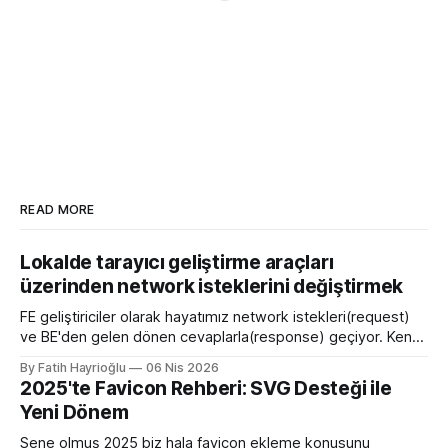
READ MORE
Lokalde tarayıcı geliştirme araçları
üzerinden network isteklerini değiştirmek
FE geliştiriciler olarak hayatımız network istekleri(request)
ve BE'den gelen dönen cevaplarla(response) geçiyor. Kendi
bilgisayarımızda çalışırken bu istekleri değiştirme ihtiyacı
By Fatih Hayrioğlu
06 Nis 2026
olduğunda mock server kurmak veya çeşitli kütüphanelerle
2025'te Favicon Rehberi: SVG Desteği ile
bu işi yapıyordum. Mock işini tarayıcı üzerinden yapmaya
Yeni Dönem
başlayalı çok rahatladım. Süper kolaylık sağlayan bir özellik.
Genel kullanım alanları * BE
Sene olmuş 2025 biz hala favicon ekleme konusunu