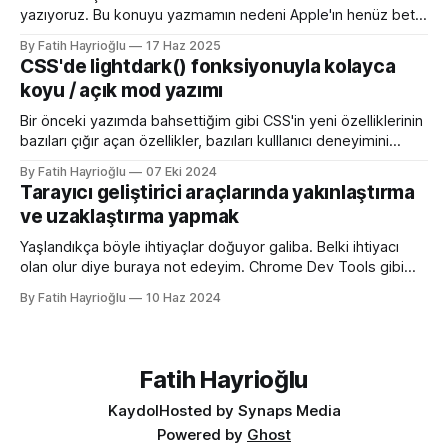
yazıyoruz. Bu konuyu yazmamın nedeni Apple'ın henüz beta
sürümü olan 26 ile birlikte SVG favicon desteğini geliyor
By Fatih Hayrioğlu
17 Haz 2025
oluşu. Bu vesileyle bilgileri tazelemekte fayda var. favicon,
CSS'de lightdark() fonksiyonuyla kolayca
web sitelerinin tarayıcının sayfa, sekme ve yerimi kısmında
koyu / açık mod yazımı
gösterilen küçük simgelerdir. Aslında favori ikon dosyaları
Bir önceki yazımda bahsettiğim gibi CSS'in yeni özelliklerinin
bazıları çığır açan özellikler, bazıları kulllanıcı deneyimini
iyileştirme yönünde özellikler bazıları da lightdark()
By Fatih Hayrioğlu
07 Eki 2024
fonksiyonu gibi yazım kolaylığı sağlayan özellikler. lightdark()
Tarayıcı geliştirici araçlarında yakınlaştırma
fonksiyonu mevcut uyumlu web yazımındaki büyük sorun
ve uzaklaştırma yapmak
olan aşağıdaki kullanımı daha anlaşılır ve düzenli hale
getirmeye yarıyor. :root { color-scheme:
Yaşlandıkça böyle ihtiyaçlar doğuyor galiba. Belki ihtiyacı
olan olur diye buraya not edeyim. Chrome Dev Tools gibi
araçlarda başlangıçtaki görünüm küçük kalabiliyor. Benim için
By Fatih Hayrioğlu
10 Haz 2024
küçük mesela :) Yazı boyutlarını büyütmek için Cmd + + and
Cmd + - (Windows'ta Cmd yerine Ctrl kullanın). Ancak bu
kısayol İngilizce klavye için Türkçe klavyelerde bunu
yapmak
Fatih Hayrioğlu
Kaydol
Hosted by Synaps Media
Powered by
Ghost