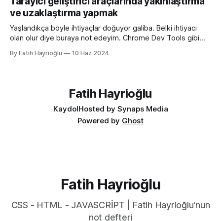
Tarayıcı geliştirici araçlarında yakınlaştırma
fonksiyonu mevcut uyumlu web yazımındaki büyük sorun
ve uzaklaştırma yapmak
olan aşağıdaki kullanımı daha anlaşılır ve düzenli hale
getirmeye yarıyor. :root { color-scheme:
Yaşlandıkça böyle ihtiyaçlar doğuyor galiba. Belki ihtiyacı
olan olur diye buraya not edeyim. Chrome Dev Tools gibi
araçlarda başlangıçtaki görünüm küçük kalabiliyor. Benim için
By Fatih Hayrioğlu
10 Haz 2024
küçük mesela :) Yazı boyutlarını büyütmek için Cmd + + and
Cmd + - (Windows'ta Cmd yerine Ctrl kullanın). Ancak bu
kısayol İngilizce klavye için Türkçe klavyelerde bunu
yapmak
Fatih Hayrioğlu
Kaydol
Hosted by Synaps Media
Powered by
Ghost
Fatih Hayrioğlu
CSS - HTML - JAVASCRİPT | Fatih Hayrioğlu'nun
not defteri