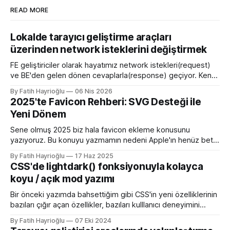
READ MORE
Lokalde tarayıcı geliştirme araçları
üzerinden network isteklerini değiştirmek
FE geliştiriciler olarak hayatımız network istekleri(request)
ve BE'den gelen dönen cevaplarla(response) geçiyor. Kendi
bilgisayarımızda çalışırken bu istekleri değiştirme ihtiyacı
By Fatih Hayrioğlu
06 Nis 2026
olduğunda mock server kurmak veya çeşitli kütüphanelerle
2025'te Favicon Rehberi: SVG Desteği ile
bu işi yapıyordum. Mock işini tarayıcı üzerinden yapmaya
Yeni Dönem
başlayalı çok rahatladım. Süper kolaylık sağlayan bir özellik.
Genel kullanım alanları * BE
Sene olmuş 2025 biz hala favicon ekleme konusunu
yazıyoruz. Bu konuyu yazmamın nedeni Apple'ın henüz beta
sürümü olan 26 ile birlikte SVG favicon desteğini geliyor
By Fatih Hayrioğlu
17 Haz 2025
oluşu. Bu vesileyle bilgileri tazelemekte fayda var. favicon,
CSS'de lightdark() fonksiyonuyla kolayca
web sitelerinin tarayıcının sayfa, sekme ve yerimi kısmında
koyu / açık mod yazımı
gösterilen küçük simgelerdir. Aslında favori ikon dosyaları
Bir önceki yazımda bahsettiğim gibi CSS'in yeni özelliklerinin
bazıları çığır açan özellikler, bazıları kulllanıcı deneyimini
iyileştirme yönünde özellikler bazıları da lightdark()
By Fatih Hayrioğlu
07 Eki 2024
fonksiyonu gibi yazım kolaylığı sağlayan özellikler. lightdark()