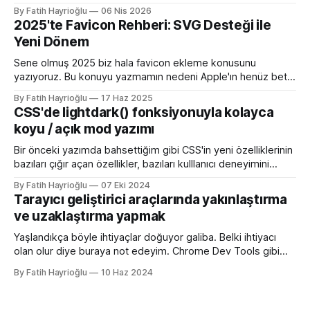
bilgisayarımızda çalışırken bu istekleri değiştirme ihtiyacı
By Fatih Hayrioğlu
06 Nis 2026
olduğunda mock server kurmak veya çeşitli kütüphanelerle
2025'te Favicon Rehberi: SVG Desteği ile
bu işi yapıyordum. Mock işini tarayıcı üzerinden yapmaya
Yeni Dönem
başlayalı çok rahatladım. Süper kolaylık sağlayan bir özellik.
Genel kullanım alanları * BE
Sene olmuş 2025 biz hala favicon ekleme konusunu
yazıyoruz. Bu konuyu yazmamın nedeni Apple'ın henüz beta
sürümü olan 26 ile birlikte SVG favicon desteğini geliyor
By Fatih Hayrioğlu
17 Haz 2025
oluşu. Bu vesileyle bilgileri tazelemekte fayda var. favicon,
CSS'de lightdark() fonksiyonuyla kolayca
web sitelerinin tarayıcının sayfa, sekme ve yerimi kısmında
koyu / açık mod yazımı
gösterilen küçük simgelerdir. Aslında favori ikon dosyaları
Bir önceki yazımda bahsettiğim gibi CSS'in yeni özelliklerinin
bazıları çığır açan özellikler, bazıları kulllanıcı deneyimini
iyileştirme yönünde özellikler bazıları da lightdark()
By Fatih Hayrioğlu
07 Eki 2024
fonksiyonu gibi yazım kolaylığı sağlayan özellikler. lightdark()
Tarayıcı geliştirici araçlarında yakınlaştırma
fonksiyonu mevcut uyumlu web yazımındaki büyük sorun
ve uzaklaştırma yapmak
olan aşağıdaki kullanımı daha anlaşılır ve düzenli hale
getirmeye yarıyor. :root { color-scheme:
Yaşlandıkça böyle ihtiyaçlar doğuyor galiba. Belki ihtiyacı
olan olur diye buraya not edeyim. Chrome Dev Tools gibi
araçlarda başlangıçtaki görünüm küçük kalabiliyor. Benim için
By Fatih Hayrioğlu
10 Haz 2024
küçük mesela :) Yazı boyutlarını büyütmek için Cmd + + and
Cmd + - (Windows'ta Cmd yerine Ctrl kullanın). Ancak bu
kısayol İngilizce klavye için Türkçe klavyelerde bunu