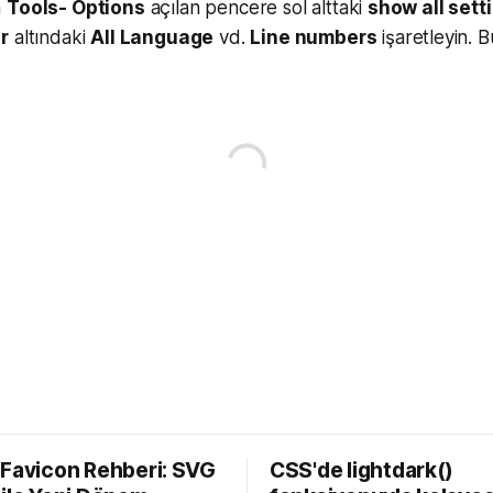
n
Tools- Options
açılan pencere sol alttaki
show all sett
r
altındaki
All Language
vd.
Line numbers
işaretleyin. 
 Favicon Rehberi: SVG
CSS'de lightdark()