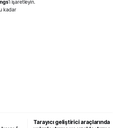
ings
'i işaretleyin.
Bu kadar
Tarayıcı geliştirici araçlarında