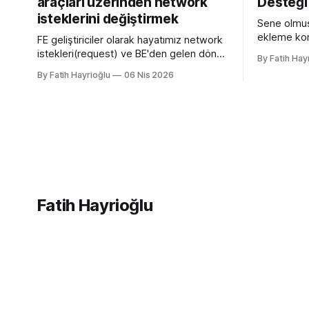
araçları üzerinden network
Desteği
isteklerini değiştirmek
Sene olmuş
ekleme kon
FE geliştiriciler olarak hayatımız network
yazmamın n
istekleri(request) ve BE'den gelen dönen
By Fatih Hay
sürümü olan
cevaplarla(response) geçiyor. Kendi
By Fatih Hayrioğlu
06 Nis 2026
desteğini g
bilgisayarımızda çalışırken bu istekleri
bilgileri t
değiştirme ihtiyacı olduğunda mock
web siteler
server kurmak veya çeşitli
ve yerimi 
kütüphanelerle bu işi yapıyordum. Mock
simgelerdir
işini tarayıcı üzerinden yapmaya başlayalı
çok rahatladım. Süper kolaylık sağlayan
bir özellik. Genel kullanım alanları * BE
Fatih Hayrioğlu