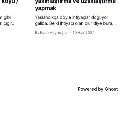
 koyu /
yakınlaştırma ve uzaklaştırma
yapmak
m gibi
Yaşlandıkça böyle ihtiyaçlar doğuyor
ı çığır
galiba. Belki ihtiyacı olan olur diye buraya
cı
not edeyim. Chrome Dev Tools gibi
By Fatih Hayrioğlu
10 Haz 2024
 özellikler
araçlarda başlangıçtaki görünüm küçük
nu gibi
kalabiliyor. Benim için küçük mesela :)
kler.
Yazı boyutlarını büyütmek için Cmd + +
t uyumlu
and Cmd + - (Windows'ta Cmd yerine
olan
Ctrl kullanın). Ancak bu kısayol İngilizce
lır ve
klavye için Türkçe klavyelerde bunu
 :root {
yapmak
Powered by
Ghost