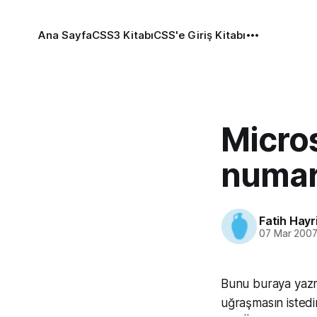
Ana Sayfa
CSS3 Kitabı
CSS'e Giriş Kitabı
Micros
numar
Fatih Hayr
07 Mar 200
Bunu buraya yazm
uğraşmasın istedi