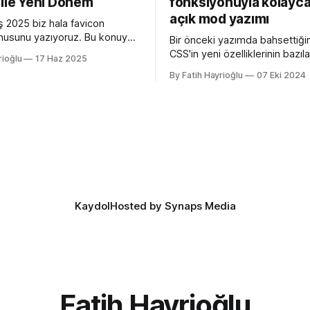
 ile Yeni Dönem
fonksiyonuyla kolayca
açık mod yazımı
 2025 biz hala favicon
usunu yazıyoruz. Bu konuyu
Bir önceki yazımda bahsettiği
edeni Apple'ın henüz beta
CSS'in yeni özelliklerinin bazılar
rioğlu
17 Haz 2025
 26 ile birlikte SVG favicon
açan özellikler, bazıları kulllanı
By Fatih Hayrioğlu
07 Eki 2024
eliyor oluşu. Bu vesileyle
deneyimini iyileştirme yönünde
azelemekte fayda var. favicon,
bazıları da lightdark() fonksiyo
inin tarayıcının sayfa, sekme
yazım kolaylığı sağlayan özelli
kısmında gösterilen küçük
lightdark() fonksiyonu mevcu
. Aslında favori ikon dosyaları
web yazımındaki büyük sorun 
aşağıdaki kullanımı daha anlaşı
düzenli hale getirmeye yarıyor.
color-scheme:
Kaydol
Hosted by Synaps Media
Fatih Hayrioğlu