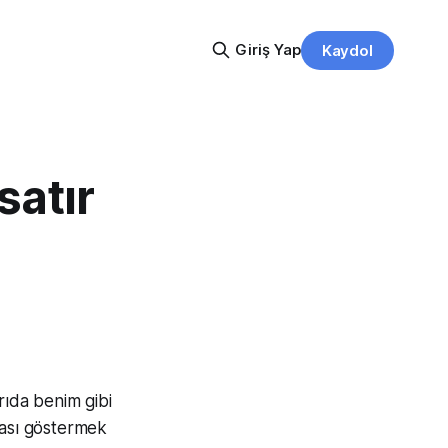
Giriş Yap
Kaydol
satır
ıda benim gibi
rası göstermek