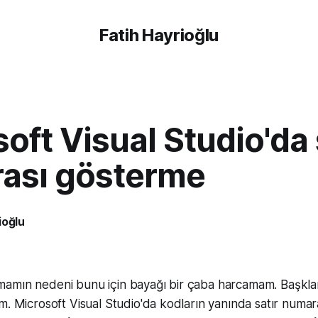
Fatih Hayrioğlu
oft Visual Studio'da 
ası gösterme
ioğlu
7
amın nedeni bunu için bayağı bir çaba harcamam. Başklar
m. Microsoft Visual Studio'da kodların yanında satır numa