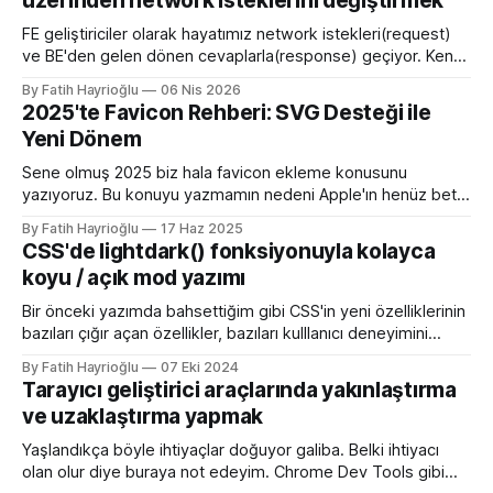
üzerinden network isteklerini değiştirmek
FE geliştiriciler olarak hayatımız network istekleri(request)
ve BE'den gelen dönen cevaplarla(response) geçiyor. Kendi
bilgisayarımızda çalışırken bu istekleri değiştirme ihtiyacı
By Fatih Hayrioğlu
06 Nis 2026
olduğunda mock server kurmak veya çeşitli kütüphanelerle
2025'te Favicon Rehberi: SVG Desteği ile
bu işi yapıyordum. Mock işini tarayıcı üzerinden yapmaya
Yeni Dönem
başlayalı çok rahatladım. Süper kolaylık sağlayan bir özellik.
Genel kullanım alanları * BE
Sene olmuş 2025 biz hala favicon ekleme konusunu
yazıyoruz. Bu konuyu yazmamın nedeni Apple'ın henüz beta
sürümü olan 26 ile birlikte SVG favicon desteğini geliyor
By Fatih Hayrioğlu
17 Haz 2025
oluşu. Bu vesileyle bilgileri tazelemekte fayda var. favicon,
CSS'de lightdark() fonksiyonuyla kolayca
web sitelerinin tarayıcının sayfa, sekme ve yerimi kısmında
koyu / açık mod yazımı
gösterilen küçük simgelerdir. Aslında favori ikon dosyaları
Bir önceki yazımda bahsettiğim gibi CSS'in yeni özelliklerinin
bazıları çığır açan özellikler, bazıları kulllanıcı deneyimini
iyileştirme yönünde özellikler bazıları da lightdark()
By Fatih Hayrioğlu
07 Eki 2024
fonksiyonu gibi yazım kolaylığı sağlayan özellikler. lightdark()
Tarayıcı geliştirici araçlarında yakınlaştırma
fonksiyonu mevcut uyumlu web yazımındaki büyük sorun
ve uzaklaştırma yapmak
olan aşağıdaki kullanımı daha anlaşılır ve düzenli hale
getirmeye yarıyor. :root { color-scheme:
Yaşlandıkça böyle ihtiyaçlar doğuyor galiba. Belki ihtiyacı
olan olur diye buraya not edeyim. Chrome Dev Tools gibi