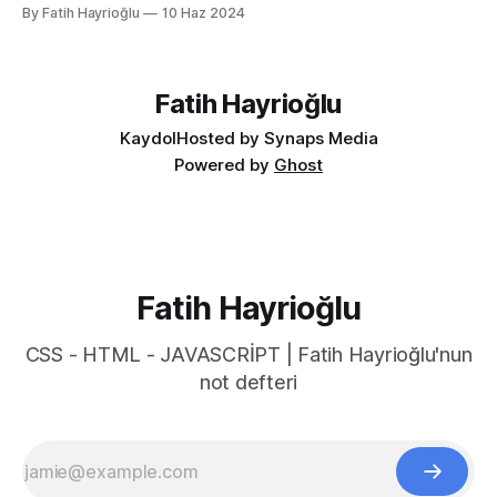
araçlarda başlangıçtaki görünüm küçük kalabiliyor. Benim için
By Fatih Hayrioğlu
10 Haz 2024
küçük mesela :) Yazı boyutlarını büyütmek için Cmd + + and
Cmd + - (Windows'ta Cmd yerine Ctrl kullanın). Ancak bu
kısayol İngilizce klavye için Türkçe klavyelerde bunu
yapmak
Fatih Hayrioğlu
Kaydol
Hosted by Synaps Media
Powered by
Ghost
Fatih Hayrioğlu
CSS - HTML - JAVASCRİPT | Fatih Hayrioğlu'nun
not defteri