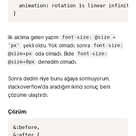
  animation: rotation 1s linear infinite;

}
ilk aklıma gelen yazım
font-size: @size +
şekli oldu. Yok olmadı. sonra
'px'
font-size:
oda olmadı. Bide
@size+px
font-size:
denedim olmadı.
@size+0px
Sonra dedim niye bunu ağaya sormuyorum.
stackoverflow'da aradığım ikinci sonuç beni
çözüme ulaştırdı.
Çözüm:
&:before,

&:after {
