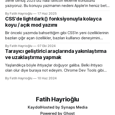
Sene olmuş 2025 biz hala favicon ekleme konusunu
yazıyoruz. Bu konuyu yazmamın nedeni Apple'ın henüz beta
sürümü olan 26 ile birlikte SVG favicon desteğini geliyor
By Fatih Hayrioğlu
17 Haz 2025
oluşu. Bu vesileyle bilgileri tazelemekte fayda var. favicon,
CSS'de lightdark() fonksiyonuyla kolayca
web sitelerinin tarayıcının sayfa, sekme ve yerimi kısmında
koyu / açık mod yazımı
gösterilen küçük simgelerdir. Aslında favori ikon dosyaları
Bir önceki yazımda bahsettiğim gibi CSS'in yeni özelliklerinin
bazıları çığır açan özellikler, bazıları kulllanıcı deneyimini
iyileştirme yönünde özellikler bazıları da lightdark()
By Fatih Hayrioğlu
07 Eki 2024
fonksiyonu gibi yazım kolaylığı sağlayan özellikler. lightdark()
Tarayıcı geliştirici araçlarında yakınlaştırma
fonksiyonu mevcut uyumlu web yazımındaki büyük sorun
ve uzaklaştırma yapmak
olan aşağıdaki kullanımı daha anlaşılır ve düzenli hale
getirmeye yarıyor. :root { color-scheme:
Yaşlandıkça böyle ihtiyaçlar doğuyor galiba. Belki ihtiyacı
olan olur diye buraya not edeyim. Chrome Dev Tools gibi
araçlarda başlangıçtaki görünüm küçük kalabiliyor. Benim için
By Fatih Hayrioğlu
10 Haz 2024
küçük mesela :) Yazı boyutlarını büyütmek için Cmd + + and
Cmd + - (Windows'ta Cmd yerine Ctrl kullanın). Ancak bu
kısayol İngilizce klavye için Türkçe klavyelerde bunu
yapmak
Fatih Hayrioğlu
Kaydol
Hosted by Synaps Media
Powered by
Ghost