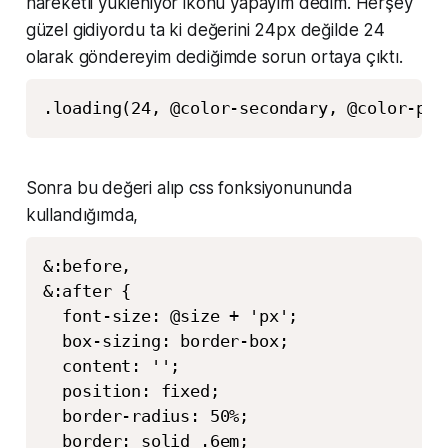
hareketli yükleniyor ikonu yapayım dedim. Herşey
güzel gidiyordu ta ki değerini 24px değilde 24
olarak göndereyim dediğimde sorun ortaya çıktı.
.loading(24, @color-secondary, @color-pri
Sonra bu değeri alıp css fonksiyonununda
kullandığımda,
&:before,

&:after {

  font-size: @size + 'px';

  box-sizing: border-box;

  content: '';

  position: fixed;

  border-radius: 50%;

  border: solid .6em;
