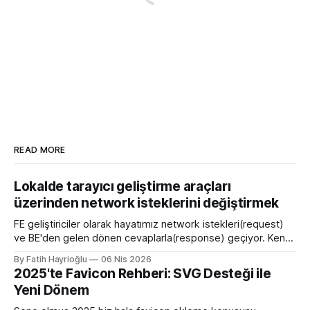
READ MORE
Lokalde tarayıcı geliştirme araçları
üzerinden network isteklerini değiştirmek
FE geliştiriciler olarak hayatımız network istekleri(request)
ve BE'den gelen dönen cevaplarla(response) geçiyor. Kendi
bilgisayarımızda çalışırken bu istekleri değiştirme ihtiyacı
By Fatih Hayrioğlu
06 Nis 2026
olduğunda mock server kurmak veya çeşitli kütüphanelerle
2025'te Favicon Rehberi: SVG Desteği ile
bu işi yapıyordum. Mock işini tarayıcı üzerinden yapmaya
Yeni Dönem
başlayalı çok rahatladım. Süper kolaylık sağlayan bir özellik.
Genel kullanım alanları * BE