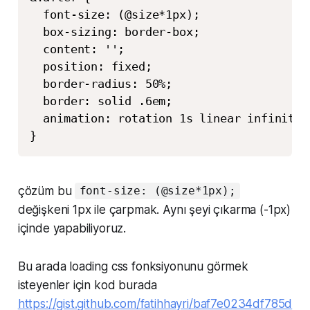
  font-size: (@size*1px);

  box-sizing: border-box;

  content: '';

  position: fixed;

  border-radius: 50%;

  border: solid .6em;

  animation: rotation 1s linear infinite;

}
çözüm bu
font-size: (@size*1px);
değişkeni 1px ile çarpmak. Aynı şeyi çıkarma (-1px)
içinde yapabiliyoruz.
Bu arada loading css fonksiyonunu görmek
isteyenler için kod burada
https://gist.github.com/fatihhayri/baf7e0234df785d