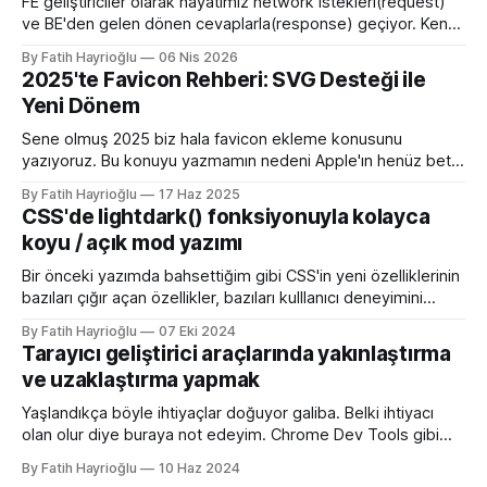
FE geliştiriciler olarak hayatımız network istekleri(request)
ve BE'den gelen dönen cevaplarla(response) geçiyor. Kendi
bilgisayarımızda çalışırken bu istekleri değiştirme ihtiyacı
By Fatih Hayrioğlu
06 Nis 2026
olduğunda mock server kurmak veya çeşitli kütüphanelerle
2025'te Favicon Rehberi: SVG Desteği ile
bu işi yapıyordum. Mock işini tarayıcı üzerinden yapmaya
Yeni Dönem
başlayalı çok rahatladım. Süper kolaylık sağlayan bir özellik.
Genel kullanım alanları * BE
Sene olmuş 2025 biz hala favicon ekleme konusunu
yazıyoruz. Bu konuyu yazmamın nedeni Apple'ın henüz beta
sürümü olan 26 ile birlikte SVG favicon desteğini geliyor
By Fatih Hayrioğlu
17 Haz 2025
oluşu. Bu vesileyle bilgileri tazelemekte fayda var. favicon,
CSS'de lightdark() fonksiyonuyla kolayca
web sitelerinin tarayıcının sayfa, sekme ve yerimi kısmında
koyu / açık mod yazımı
gösterilen küçük simgelerdir. Aslında favori ikon dosyaları
Bir önceki yazımda bahsettiğim gibi CSS'in yeni özelliklerinin
bazıları çığır açan özellikler, bazıları kulllanıcı deneyimini
iyileştirme yönünde özellikler bazıları da lightdark()
By Fatih Hayrioğlu
07 Eki 2024
fonksiyonu gibi yazım kolaylığı sağlayan özellikler. lightdark()
Tarayıcı geliştirici araçlarında yakınlaştırma
fonksiyonu mevcut uyumlu web yazımındaki büyük sorun
ve uzaklaştırma yapmak
olan aşağıdaki kullanımı daha anlaşılır ve düzenli hale
getirmeye yarıyor. :root { color-scheme:
Yaşlandıkça böyle ihtiyaçlar doğuyor galiba. Belki ihtiyacı
olan olur diye buraya not edeyim. Chrome Dev Tools gibi
araçlarda başlangıçtaki görünüm küçük kalabiliyor. Benim için
By Fatih Hayrioğlu
10 Haz 2024
küçük mesela :) Yazı boyutlarını büyütmek için Cmd + + and