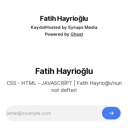
Cmd + - (Windows'ta Cmd yerine Ctrl kullanın). Ancak bu
kısayol İngilizce klavye için Türkçe klavyelerde bunu
yapmak
Fatih Hayrioğlu
Kaydol
Hosted by Synaps Media
Powered by
Ghost
Fatih Hayrioğlu
CSS - HTML - JAVASCRİPT | Fatih Hayrioğlu'nun
not defteri