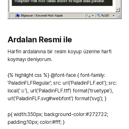
Ardalan Resmi ile
Harfin ardalanına bir resim koyup üzerine harfi
koymayı deniyorum.
{% highlight css %} @font-face { font-family:
'PaladinFLFRegular'; src: url('PaladinFLF.eot'); src:
local('☺'), url('PaladinFLF.ttf') format('truetype'),
url('PaladinFLF.svg#webfont') format('svg'); }
p{ width:350px; background-color:#272722;
padding:10px; color:#fff; }