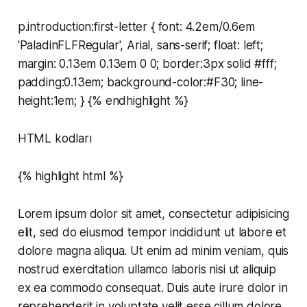
p.introduction:first-letter { font: 4.2em/0.6em
'PaladinFLFRegular', Arial, sans-serif; float: left;
margin: 0.13em 0.13em 0 0; border:3px solid #fff;
padding:0.13em; background-color:#F30; line-
height:1em; } {% endhighlight %}
HTML kodları
{% highlight html %}
Lorem ipsum dolor sit amet, consectetur adipisicing
elit, sed do eiusmod tempor incididunt ut labore et
dolore magna aliqua. Ut enim ad minim veniam, quis
nostrud exercitation ullamco laboris nisi ut aliquip
ex ea commodo consequat. Duis aute irure dolor in
reprehenderit in voluptate velit esse cillum dolore