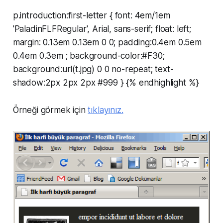
p.introduction:first-letter { font: 4em/1em
'PaladinFLFRegular', Arial, sans-serif; float: left;
margin: 0.13em 0.13em 0 0; padding:0.4em 0.5em
0.4em 0.3em ; background-color:#F30;
background:url(t.jpg) 0 0 no-repeat; text-
shadow:2px 2px 2px #999 } {% endhighlight %}
Örneği görmek için
tıklayınız.