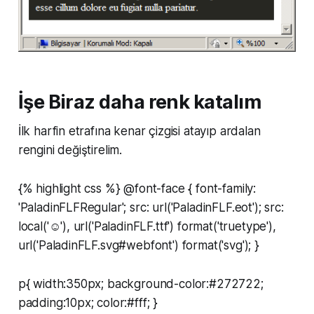
İşe Biraz daha renk katalım
İlk harfin etrafına kenar çizgisi atayıp ardalan
rengini değiştirelim.
{% highlight css %} @font-face { font-family:
'PaladinFLFRegular'; src: url('PaladinFLF.eot'); src:
local('☺'), url('PaladinFLF.ttf') format('truetype'),
url('PaladinFLF.svg#webfont') format('svg'); }
p{ width:350px; background-color:#272722;
padding:10px; color:#fff; }