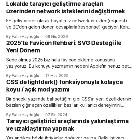
Lokalde tarayıcı geliştirme araçları
üzerinden network isteklerini değiştirmek
FE geliştiriciler olarak hayatımız network istekleri(request)
ve BE'den gelen dönen cevaplarla(response) geçiyor. Kendi
bilgisayarımızda çalışırken bu istekleri değiştirme ihtiyacı
By Fatih Hayrioğlu
06 Nis 2026
olduğunda mock server kurmak veya çeşitli kütüphanelerle
2025'te Favicon Rehberi: SVG Desteği ile
bu işi yapıyordum. Mock işini tarayıcı üzerinden yapmaya
Yeni Dönem
başlayalı çok rahatladım. Süper kolaylık sağlayan bir özellik.
Genel kullanım alanları * BE
Sene olmuş 2025 biz hala favicon ekleme konusunu
yazıyoruz. Bu konuyu yazmamın nedeni Apple'ın henüz beta
sürümü olan 26 ile birlikte SVG favicon desteğini geliyor
By Fatih Hayrioğlu
17 Haz 2025
oluşu. Bu vesileyle bilgileri tazelemekte fayda var. favicon,
CSS'de lightdark() fonksiyonuyla kolayca
web sitelerinin tarayıcının sayfa, sekme ve yerimi kısmında
koyu / açık mod yazımı
gösterilen küçük simgelerdir. Aslında favori ikon dosyaları
Bir önceki yazımda bahsettiğim gibi CSS'in yeni özelliklerinin
bazıları çığır açan özellikler, bazıları kulllanıcı deneyimini
iyileştirme yönünde özellikler bazıları da lightdark()
By Fatih Hayrioğlu
07 Eki 2024
fonksiyonu gibi yazım kolaylığı sağlayan özellikler. lightdark()
Tarayıcı geliştirici araçlarında yakınlaştırma
fonksiyonu mevcut uyumlu web yazımındaki büyük sorun
ve uzaklaştırma yapmak
olan aşağıdaki kullanımı daha anlaşılır ve düzenli hale
getirmeye yarıyor. :root { color-scheme:
Yaşlandıkça böyle ihtiyaçlar doğuyor galiba. Belki ihtiyacı