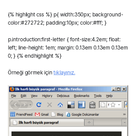
{% highlight css %} p{ width:350px; background-
color:#272722; padding:10px; color:#fff; }
p.introduction:first-letter { font-size:4.2em; float:
left; line-height: 1em; margin: 0.13em 0.13em 0.13em
0; } {% endhighlight %}
Örneği görmek için
tıklayınız.