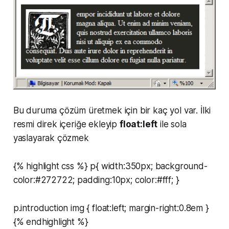
Bu duruma çözüm üretmek için bir kaç yol var. İlki
resmi direk içeriğe ekleyip
float:left
ile sola
yaslayarak çözmek
{% highlight css %} p{ width:350px; background-
color:#272722; padding:10px; color:#fff; }
p.introduction img { float:left; margin-right:0.8em }
{% endhighlight %}