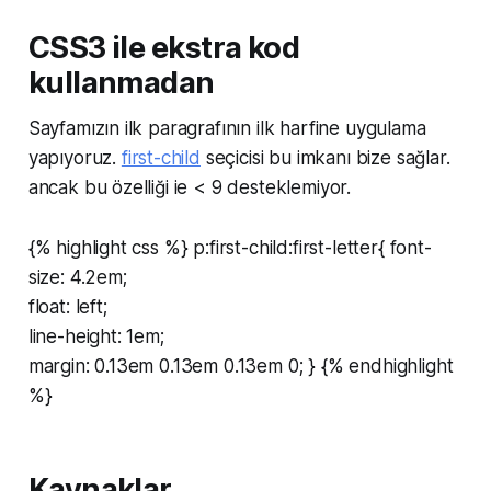
CSS3 ile ekstra kod
kullanmadan
Sayfamızın ilk paragrafının ilk harfine uygulama
yapıyoruz.
first-child
seçicisi bu imkanı bize sağlar.
ancak bu özelliği ie < 9 desteklemiyor.
{% highlight css %} p:first-child:first-letter{ font-
size: 4.2em;
float: left;
line-height: 1em;
margin: 0.13em 0.13em 0.13em 0; } {% endhighlight
%}
Kaynaklar