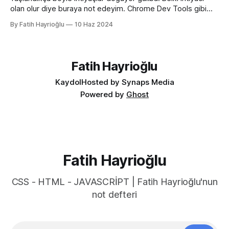
olan olur diye buraya not edeyim. Chrome Dev Tools gibi
araçlarda başlangıçtaki görünüm küçük kalabiliyor. Benim için
By Fatih Hayrioğlu
10 Haz 2024
küçük mesela :) Yazı boyutlarını büyütmek için Cmd + + and
Cmd + - (Windows'ta Cmd yerine Ctrl kullanın). Ancak bu
kısayol İngilizce klavye için Türkçe klavyelerde bunu
yapmak
Fatih Hayrioğlu
Kaydol
Hosted by Synaps Media
Powered by
Ghost
Fatih Hayrioğlu
CSS - HTML - JAVASCRİPT | Fatih Hayrioğlu'nun
not defteri