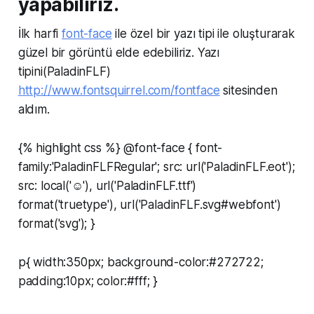
yapabiliriz.
İlk harfi
font-face
ile özel bir yazı tipi ile oluşturarak
güzel bir görüntü elde edebiliriz. Yazı
tipini(PaladinFLF)
http://www.fontsquirrel.com/fontface
sitesinden
aldım.
{% highlight css %} @font-face { font-
family:'PaladinFLFRegular'; src: url('PaladinFLF.eot');
src: local('☺'), url('PaladinFLF.ttf')
format('truetype'), url('PaladinFLF.svg#webfont')
format('svg'); }
p{ width:350px; background-color:#272722;
padding:10px; color:#fff; }