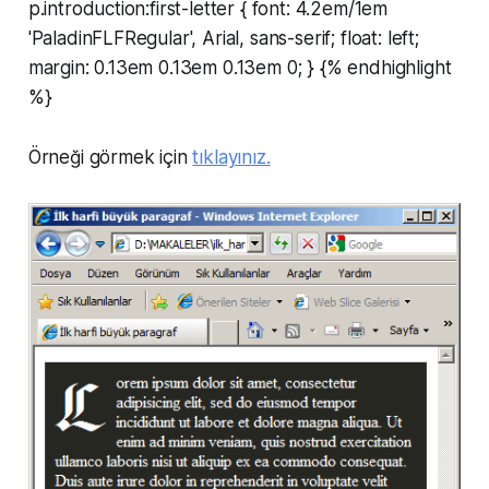
p.introduction:first-letter { font: 4.2em/1em
'PaladinFLFRegular', Arial, sans-serif; float: left;
margin: 0.13em 0.13em 0.13em 0; } {% endhighlight
%}
Örneği görmek için
tıklayınız.