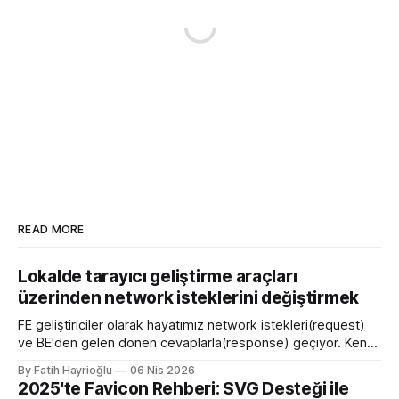
READ MORE
Lokalde tarayıcı geliştirme araçları
üzerinden network isteklerini değiştirmek
FE geliştiriciler olarak hayatımız network istekleri(request)
ve BE'den gelen dönen cevaplarla(response) geçiyor. Kendi
bilgisayarımızda çalışırken bu istekleri değiştirme ihtiyacı
By Fatih Hayrioğlu
06 Nis 2026
olduğunda mock server kurmak veya çeşitli kütüphanelerle
2025'te Favicon Rehberi: SVG Desteği ile
bu işi yapıyordum. Mock işini tarayıcı üzerinden yapmaya