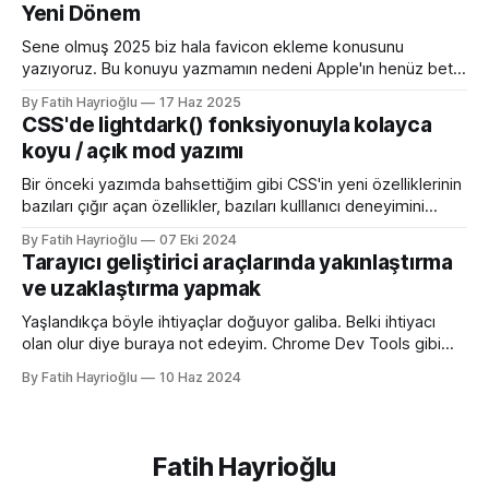
Yeni Dönem
başlayalı çok rahatladım. Süper kolaylık sağlayan bir özellik.
Genel kullanım alanları * BE
Sene olmuş 2025 biz hala favicon ekleme konusunu
yazıyoruz. Bu konuyu yazmamın nedeni Apple'ın henüz beta
sürümü olan 26 ile birlikte SVG favicon desteğini geliyor
By Fatih Hayrioğlu
17 Haz 2025
oluşu. Bu vesileyle bilgileri tazelemekte fayda var. favicon,
CSS'de lightdark() fonksiyonuyla kolayca
web sitelerinin tarayıcının sayfa, sekme ve yerimi kısmında
koyu / açık mod yazımı
gösterilen küçük simgelerdir. Aslında favori ikon dosyaları
Bir önceki yazımda bahsettiğim gibi CSS'in yeni özelliklerinin
bazıları çığır açan özellikler, bazıları kulllanıcı deneyimini
iyileştirme yönünde özellikler bazıları da lightdark()
By Fatih Hayrioğlu
07 Eki 2024
fonksiyonu gibi yazım kolaylığı sağlayan özellikler. lightdark()
Tarayıcı geliştirici araçlarında yakınlaştırma
fonksiyonu mevcut uyumlu web yazımındaki büyük sorun
ve uzaklaştırma yapmak
olan aşağıdaki kullanımı daha anlaşılır ve düzenli hale
getirmeye yarıyor. :root { color-scheme:
Yaşlandıkça böyle ihtiyaçlar doğuyor galiba. Belki ihtiyacı
olan olur diye buraya not edeyim. Chrome Dev Tools gibi
araçlarda başlangıçtaki görünüm küçük kalabiliyor. Benim için
By Fatih Hayrioğlu
10 Haz 2024
küçük mesela :) Yazı boyutlarını büyütmek için Cmd + + and
Cmd + - (Windows'ta Cmd yerine Ctrl kullanın). Ancak bu
kısayol İngilizce klavye için Türkçe klavyelerde bunu
yapmak
Fatih Hayrioğlu