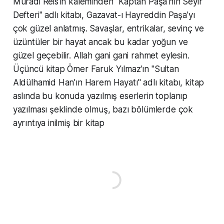
Muradi Reis'in kaleminden "Kaptan Paşa'nın Seyir
Defteri" adlı kitabı, Gazavat-ı Hayreddin Paşa'yı
çok güzel anlatmış. Savaşlar, entrikalar, sevinç ve
üzüntüler bir hayat ancak bu kadar yoğun ve
güzel geçebilir. Allah gani gani rahmet eylesin.
Üçüncü kitap Ömer Faruk Yılmaz'ın "Sultan
Aldülhamid Han'ın Harem Hayatı" adlı kitabı, kitap
aslında bu konuda yazılmış eserlerin toplanıp
yazılması şeklinde olmuş, bazı bölümlerde çok
ayrıntıya inilmiş bir kitap