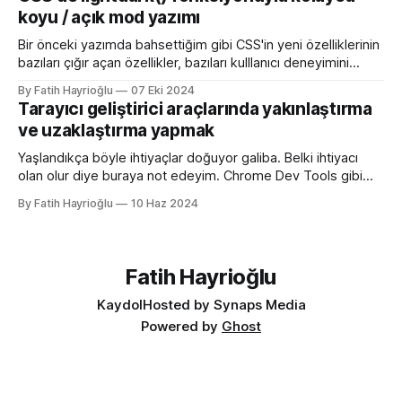
web sitelerinin tarayıcının sayfa, sekme ve yerimi kısmında
koyu / açık mod yazımı
gösterilen küçük simgelerdir. Aslında favori ikon dosyaları
Bir önceki yazımda bahsettiğim gibi CSS'in yeni özelliklerinin
bazıları çığır açan özellikler, bazıları kulllanıcı deneyimini
iyileştirme yönünde özellikler bazıları da lightdark()
By Fatih Hayrioğlu
07 Eki 2024
fonksiyonu gibi yazım kolaylığı sağlayan özellikler. lightdark()
Tarayıcı geliştirici araçlarında yakınlaştırma
fonksiyonu mevcut uyumlu web yazımındaki büyük sorun
ve uzaklaştırma yapmak
olan aşağıdaki kullanımı daha anlaşılır ve düzenli hale
getirmeye yarıyor. :root { color-scheme:
Yaşlandıkça böyle ihtiyaçlar doğuyor galiba. Belki ihtiyacı
olan olur diye buraya not edeyim. Chrome Dev Tools gibi
araçlarda başlangıçtaki görünüm küçük kalabiliyor. Benim için
By Fatih Hayrioğlu
10 Haz 2024
küçük mesela :) Yazı boyutlarını büyütmek için Cmd + + and
Cmd + - (Windows'ta Cmd yerine Ctrl kullanın). Ancak bu
kısayol İngilizce klavye için Türkçe klavyelerde bunu
yapmak
Fatih Hayrioğlu
Kaydol
Hosted by Synaps Media
Powered by
Ghost