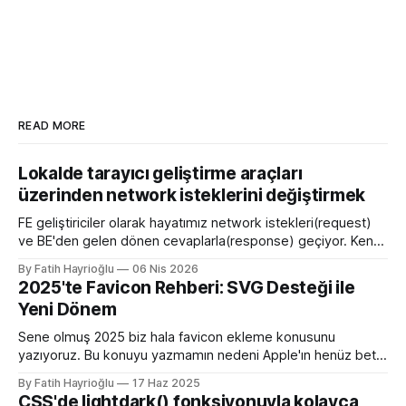
READ MORE
Lokalde tarayıcı geliştirme araçları
üzerinden network isteklerini değiştirmek
FE geliştiriciler olarak hayatımız network istekleri(request)
ve BE'den gelen dönen cevaplarla(response) geçiyor. Kendi
bilgisayarımızda çalışırken bu istekleri değiştirme ihtiyacı
By Fatih Hayrioğlu
06 Nis 2026
olduğunda mock server kurmak veya çeşitli kütüphanelerle
2025'te Favicon Rehberi: SVG Desteği ile
bu işi yapıyordum. Mock işini tarayıcı üzerinden yapmaya
Yeni Dönem
başlayalı çok rahatladım. Süper kolaylık sağlayan bir özellik.
Genel kullanım alanları * BE
Sene olmuş 2025 biz hala favicon ekleme konusunu
yazıyoruz. Bu konuyu yazmamın nedeni Apple'ın henüz beta
sürümü olan 26 ile birlikte SVG favicon desteğini geliyor
By Fatih Hayrioğlu
17 Haz 2025
oluşu. Bu vesileyle bilgileri tazelemekte fayda var. favicon,
CSS'de lightdark() fonksiyonuyla kolayca