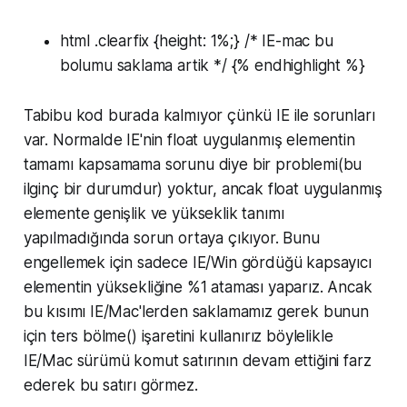
html .clearfix {height: 1%;} /* IE-mac bu
bolumu saklama artik */ {% endhighlight %}
Tabibu kod burada kalmıyor çünkü IE ile sorunları
var. Normalde IE'nin float uygulanmış elementin
tamamı kapsamama sorunu diye bir problemi(bu
ilginç bir durumdur) yoktur, ancak float uygulanmış
elemente genişlik ve yükseklik tanımı
yapılmadığında sorun ortaya çıkıyor. Bunu
engellemek için sadece IE/Win gördüğü kapsayıcı
elementin yüksekliğine %1 ataması yaparız. Ancak
bu kısımı IE/Mac'lerden saklamamız gerek bunun
için ters bölme() işaretini kullanırız böylelikle
IE/Mac sürümü komut satırının devam ettiğini farz
ederek bu satırı görmez.