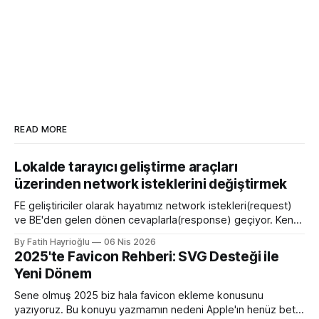
READ MORE
Lokalde tarayıcı geliştirme araçları
üzerinden network isteklerini değiştirmek
FE geliştiriciler olarak hayatımız network istekleri(request)
ve BE'den gelen dönen cevaplarla(response) geçiyor. Kendi
bilgisayarımızda çalışırken bu istekleri değiştirme ihtiyacı
By Fatih Hayrioğlu
06 Nis 2026
olduğunda mock server kurmak veya çeşitli kütüphanelerle
2025'te Favicon Rehberi: SVG Desteği ile
bu işi yapıyordum. Mock işini tarayıcı üzerinden yapmaya
Yeni Dönem
başlayalı çok rahatladım. Süper kolaylık sağlayan bir özellik.
Genel kullanım alanları * BE
Sene olmuş 2025 biz hala favicon ekleme konusunu
yazıyoruz. Bu konuyu yazmamın nedeni Apple'ın henüz beta