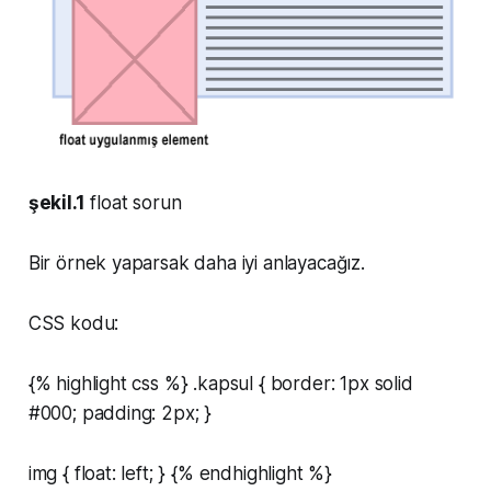
şekil.1
float sorun
Bir örnek yaparsak daha iyi anlayacağız.
CSS kodu:
{% highlight css %} .kapsul { border: 1px solid
#000; padding: 2px; }
img { float: left; } {% endhighlight %}