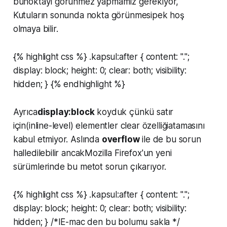
bunoktayı görünmez yapmamız gerekiyor,
Kutuların sonunda nokta görünmesipek hoş
olmaya bilir.
{% highlight css %} .kapsul:after { content: ".";
display: block; height: 0; clear: both; visibility:
hidden; } {% endhighlight %}
Ayrıca
display:block
koyduk çünkü satır
için(inline-level) elementler clear özelliğiatamasını
kabul etmiyor. Aslında
overflow
ile de bu sorun
halledilebilir ancakMozilla Firefox'un yeni
sürümlerinde bu metot sorun çıkarıyor.
{% highlight css %} .kapsul:after { content: ".";
display: block; height: 0; clear: both; visibility:
hidden; } /*IE-mac den bu bolumu sakla */