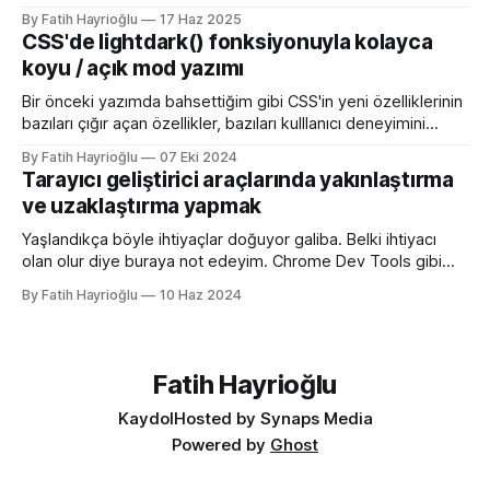
sürümü olan 26 ile birlikte SVG favicon desteğini geliyor
By Fatih Hayrioğlu
17 Haz 2025
oluşu. Bu vesileyle bilgileri tazelemekte fayda var. favicon,
CSS'de lightdark() fonksiyonuyla kolayca
web sitelerinin tarayıcının sayfa, sekme ve yerimi kısmında
koyu / açık mod yazımı
gösterilen küçük simgelerdir. Aslında favori ikon dosyaları
Bir önceki yazımda bahsettiğim gibi CSS'in yeni özelliklerinin
bazıları çığır açan özellikler, bazıları kulllanıcı deneyimini
iyileştirme yönünde özellikler bazıları da lightdark()
By Fatih Hayrioğlu
07 Eki 2024
fonksiyonu gibi yazım kolaylığı sağlayan özellikler. lightdark()
Tarayıcı geliştirici araçlarında yakınlaştırma
fonksiyonu mevcut uyumlu web yazımındaki büyük sorun
ve uzaklaştırma yapmak
olan aşağıdaki kullanımı daha anlaşılır ve düzenli hale
getirmeye yarıyor. :root { color-scheme:
Yaşlandıkça böyle ihtiyaçlar doğuyor galiba. Belki ihtiyacı
olan olur diye buraya not edeyim. Chrome Dev Tools gibi
araçlarda başlangıçtaki görünüm küçük kalabiliyor. Benim için
By Fatih Hayrioğlu
10 Haz 2024
küçük mesela :) Yazı boyutlarını büyütmek için Cmd + + and
Cmd + - (Windows'ta Cmd yerine Ctrl kullanın). Ancak bu
kısayol İngilizce klavye için Türkçe klavyelerde bunu
yapmak
Fatih Hayrioğlu
Kaydol
Hosted by Synaps Media
Powered by
Ghost