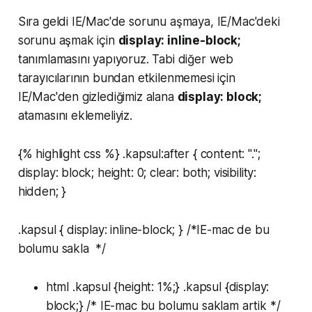
Sıra geldi IE/Mac'de sorunu aşmaya, IE/Mac'deki
sorunu aşmak için
display: inline-block;
tanımlamasını yapıyoruz. Tabi diğer web
tarayıcılarının bundan etkilenmemesi için
IE/Mac'den gizlediğimiz alana
display: block;
atamasını eklemeliyiz.
{% highlight css %} .kapsul:after { content: ".";
display: block; height: 0; clear: both; visibility:
hidden; }
.kapsul { display: inline-block; } /*IE-mac de bu
bolumu sakla */
html .kapsul {height: 1%;} .kapsul {display:
block;} /* IE-mac bu bolumu saklam artik */