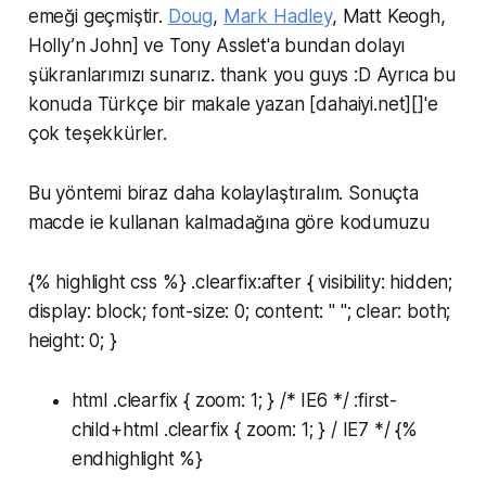
emeği geçmiştir.
Doug
,
Mark Hadley
, Matt Keogh,
Holly’n John] ve Tony Asslet'a bundan dolayı
şükranlarımızı sunarız. thank you guys :D Ayrıca bu
konuda Türkçe bir makale yazan [dahaiyi.net][]'e
çok teşekkürler.
Bu yöntemi biraz daha kolaylaştıralım. Sonuçta
macde ie kullanan kalmadağına göre kodumuzu
{% highlight css %} .clearfix:after { visibility: hidden;
display: block; font-size: 0; content: " "; clear: both;
height: 0; }
html .clearfix { zoom: 1; } /* IE6 */
:first-
child+html .clearfix { zoom: 1; } /
IE7 */ {%
endhighlight %}