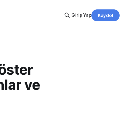
Giriş Yap
Kaydol
göster
nlar ve