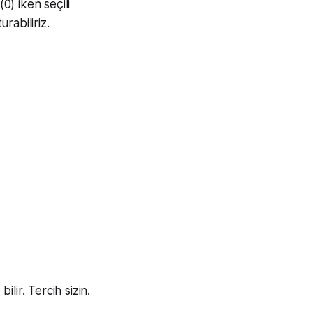
) iken seçili
rabiliriz.
lir. Tercih sizin.