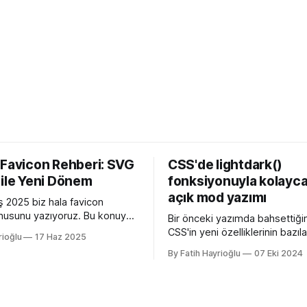
 Favicon Rehberi: SVG
CSS'de lightdark()
 ile Yeni Dönem
fonksiyonuyla kolayca
açık mod yazımı
 2025 biz hala favicon
usunu yazıyoruz. Bu konuyu
Bir önceki yazımda bahsettiği
edeni Apple'ın henüz beta
CSS'in yeni özelliklerinin bazılar
rioğlu
17 Haz 2025
 26 ile birlikte SVG favicon
açan özellikler, bazıları kulllanı
By Fatih Hayrioğlu
07 Eki 2024
eliyor oluşu. Bu vesileyle
deneyimini iyileştirme yönünde
azelemekte fayda var. favicon,
bazıları da lightdark() fonksiyo
inin tarayıcının sayfa, sekme
yazım kolaylığı sağlayan özelli
kısmında gösterilen küçük
lightdark() fonksiyonu mevcu