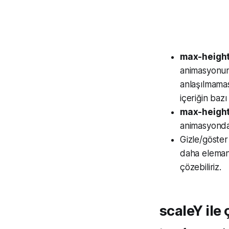
max-heigh
animasyonunu
anlaşılmamas
içeriğin baz
max-heigh
animasyonda
Gizle/göste
daha eleman
çözebiliriz.
scaleY ile