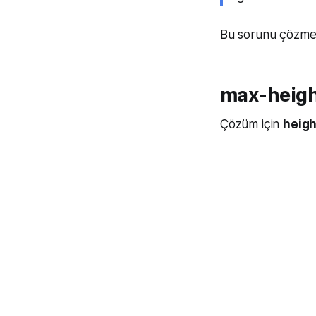
Bu sorunu çözmek 
max-heig
Çözüm için
heigh