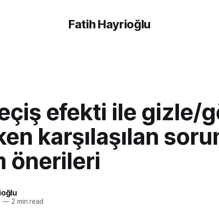
Fatih Hayrioğlu
çiş efekti ile gizle/
en karşılaşılan soru
 önerileri
ioğlu
8
—
2 min read