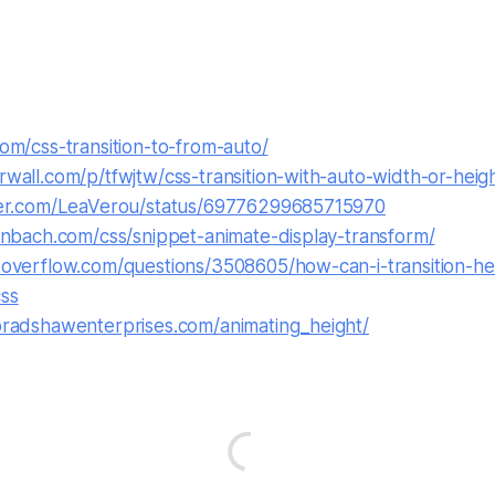
com/css-transition-to-from-auto/
rwall.com/p/tfwjtw/css-transition-with-auto-width-or-heig
tter.com/LeaVerou/status/69776299685715970
einbach.com/css/snippet-animate-display-transform/
ckoverflow.com/questions/3508605/how-can-i-transition-he
css
.bradshawenterprises.com/animating_height/