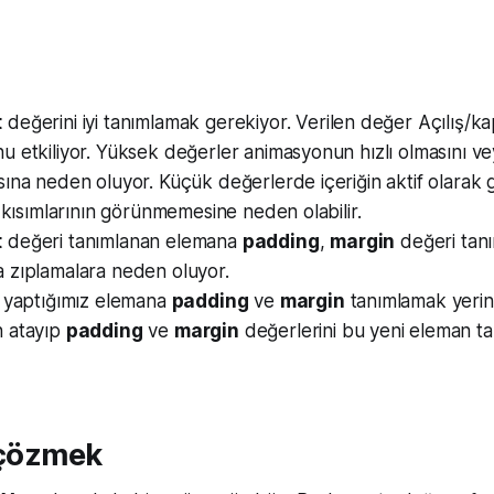
t
değerini iyi tanımlamak gerekiyor. Verilen değer Açılış/k
 etkiliyor. Yüksek değerler animasyonun hızlı olmasını v
ına neden oluyor. Küçük değerlerde içeriğin aktif olarak g
ı kısımlarının görünmemesine neden olabilir.
t
değeri tanımlanan elemana
padding
,
margin
değeri tan
 zıplamalara neden oluyor.
r yaptığımız elemana
padding
ve
margin
tanımlamak yerine
 atayıp
padding
ve
margin
değerlerini bu yeni eleman t
 çözmek