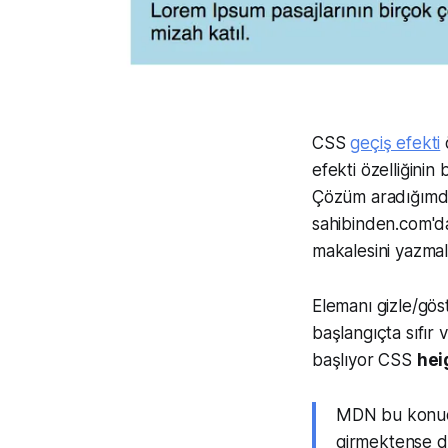
CSS
geçiş efekti
ö
efekti özelliğinin
Çözüm aradığımda 
sahibinden.com'd
makalesini yazmal
Elemanı gizle/gös
başlangıçta sıfır 
başlıyor CSS
hei
MDN bu konuda 
girmektense d