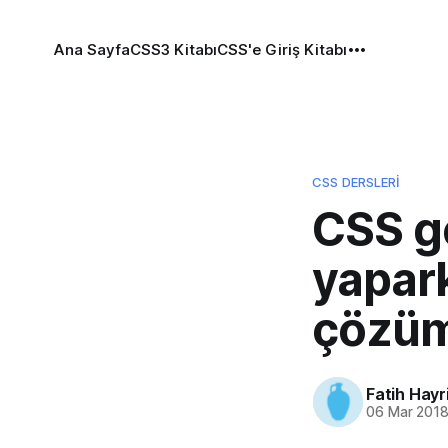
Ana Sayfa
CSS3 Kitabı
CSS'e Giriş Kitabı
CSS DERSLERI
CSS ge
yapark
çözüm
Fatih Hayr
06 Mar 201