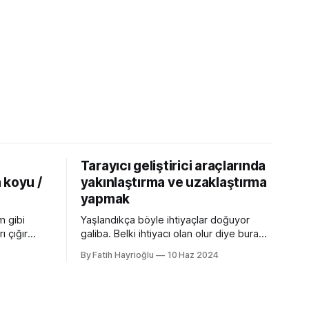
Tarayıcı geliştirici araçlarında
 koyu /
yakınlaştırma ve uzaklaştırma
yapmak
m gibi
Yaşlandıkça böyle ihtiyaçlar doğuyor
ı çığır
galiba. Belki ihtiyacı olan olur diye buraya
cı
not edeyim. Chrome Dev Tools gibi
By Fatih Hayrioğlu
10 Haz 2024
 özellikler
araçlarda başlangıçtaki görünüm küçük
nu gibi
kalabiliyor. Benim için küçük mesela :)
kler.
Yazı boyutlarını büyütmek için Cmd + +
t uyumlu
and Cmd + - (Windows'ta Cmd yerine