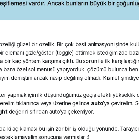
zelliği güzel bir özellik. Bir çok basit animasyon işinde kul
 bir elemanı gizle/göster (toggle) ettirmek istediğimizde bazı
bir kaç yöntem karşıma çıktı. Bu sorun ile ilk karşılaştığ
a bana özel sol menüsü yapıyorduk, çözümü bulunca ben
ıyım demiştim ancak nasip değilmiş olmadı. Kısmet şimdiye 
ter yapmak için ilk düşündüğümüz geçiş efekti yükseklik d
verelim tıklanınca veya üzerine gelince
auto
'ya çevirelim.
ght
değerini sıfırdan auto'ya çekemiyor.
ki açıklaması bu işin zor bir iş olduğu yönünde. Tarayıcıl
esteklemeyelim sonucuna varmışlar :)