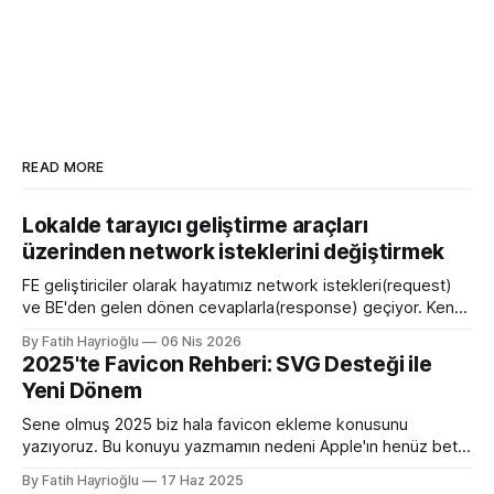
READ MORE
Lokalde tarayıcı geliştirme araçları
üzerinden network isteklerini değiştirmek
FE geliştiriciler olarak hayatımız network istekleri(request)
ve BE'den gelen dönen cevaplarla(response) geçiyor. Kendi
bilgisayarımızda çalışırken bu istekleri değiştirme ihtiyacı
By Fatih Hayrioğlu
06 Nis 2026
olduğunda mock server kurmak veya çeşitli kütüphanelerle
2025'te Favicon Rehberi: SVG Desteği ile
bu işi yapıyordum. Mock işini tarayıcı üzerinden yapmaya
Yeni Dönem
başlayalı çok rahatladım. Süper kolaylık sağlayan bir özellik.
Genel kullanım alanları * BE
Sene olmuş 2025 biz hala favicon ekleme konusunu
yazıyoruz. Bu konuyu yazmamın nedeni Apple'ın henüz beta
sürümü olan 26 ile birlikte SVG favicon desteğini geliyor
By Fatih Hayrioğlu
17 Haz 2025
oluşu. Bu vesileyle bilgileri tazelemekte fayda var. favicon,