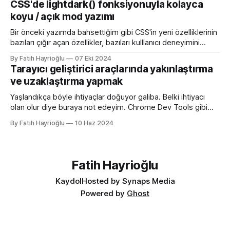
CSS'de lightdark() fonksiyonuyla kolayca
web sitelerinin tarayıcının sayfa, sekme ve yerimi kısmında
koyu / açık mod yazımı
gösterilen küçük simgelerdir. Aslında favori ikon dosyaları
Bir önceki yazımda bahsettiğim gibi CSS'in yeni özelliklerinin
bazıları çığır açan özellikler, bazıları kulllanıcı deneyimini
iyileştirme yönünde özellikler bazıları da lightdark()
By Fatih Hayrioğlu
07 Eki 2024
fonksiyonu gibi yazım kolaylığı sağlayan özellikler. lightdark()
Tarayıcı geliştirici araçlarında yakınlaştırma
fonksiyonu mevcut uyumlu web yazımındaki büyük sorun
ve uzaklaştırma yapmak
olan aşağıdaki kullanımı daha anlaşılır ve düzenli hale
getirmeye yarıyor. :root { color-scheme:
Yaşlandıkça böyle ihtiyaçlar doğuyor galiba. Belki ihtiyacı
olan olur diye buraya not edeyim. Chrome Dev Tools gibi
araçlarda başlangıçtaki görünüm küçük kalabiliyor. Benim için
By Fatih Hayrioğlu
10 Haz 2024
küçük mesela :) Yazı boyutlarını büyütmek için Cmd + + and
Cmd + - (Windows'ta Cmd yerine Ctrl kullanın). Ancak bu
kısayol İngilizce klavye için Türkçe klavyelerde bunu
yapmak
Fatih Hayrioğlu
Kaydol
Hosted by Synaps Media
Powered by
Ghost