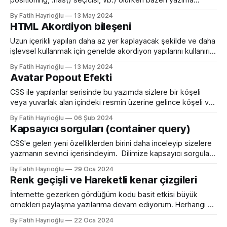
positioning, :has() seçicisi, vb.) olurken bazen yazıma
yardımcı kurallar (iç içe yazım, @property) oluyor bazen de
By Fatih Hayrioğlu
13 May 2024
genel kullanılan kullanıcı deneyimi arttırıcı özellikleri oluyor.
HTML Akordiyon bileşeni
field-size özelliği genel kullanıcı deneyimini arttırıcı bir
özellik. field-size özelliği genelde javascript ile çözdüğümüz
Uzun içerikli yapıları daha az yer kaplayacak şekilde ve daha
bir
işlevsel kullanmak için genelde akordiyon yapılarını kullanırız.
Uzun süredir kullanıla gelen bu bileşenlerin genelde
By Fatih Hayrioğlu
13 May 2024
işlevselliğini javascript ile yapıyoruz. HTML ve CSS ile
Avatar Popout Efekti
yapılan akordiyonlar için son günlerde gelen name attribute
ile işlevsellik yönünden eksik kalan kısım tamamlandı. name
CSS ile yapılanlar serisinde bu yazımda sizlere bir köşeli
attribute tam
veya yuvarlak alan içindeki resmin üzerine gelince köşeli ve
yuvarlak alanın dışına taşacak uygulamayı anlatmaya
By Fatih Hayrioğlu
06 Şub 2024
çalışacağım. Köşeli alanlarda popout efekti Bir kapsayıcı
Kapsayıcı sorguları (container query)
.kapsayici içinde yer alan resmi position: absolute; ve
bottom: 0; ile kapsayıcının altına hizalıyoruz. Normal
CSS'e gelen yeni özelliklerden birini daha inceleyip sizelere
durumda biraz resmi küçültüyoruz.
yazmanın sevinci içerisindeyim. Dilimize kapsayıcı sorguları
olarak çevirmeye çalışacağım. Bu özelliği duyunca daha
By Fatih Hayrioğlu
29 Oca 2024
önce zingat'ta Murat Çorlu ile harita sayfasını kodlarken
Renk geçişli ve Hareketli kenar çizgileri
sağda harita solda haritadaki ilanların listelendiği ilan
kartlarının olduğu bir yapıdaki tasarımı HTML'e dökmeye
İnternette gezerken gördüğüm kodu basit etkisi büyük
çalıştığımız
örnekleri paylaşma yazılarıma devam ediyorum. Herhangi bir
elemanın kenar çizgilerini birden fazla renk tanımlamak ve
By Fatih Hayrioğlu
22 Oca 2024
üstüne bunu hareketli yapma örneklerini çok gördüm. Bu