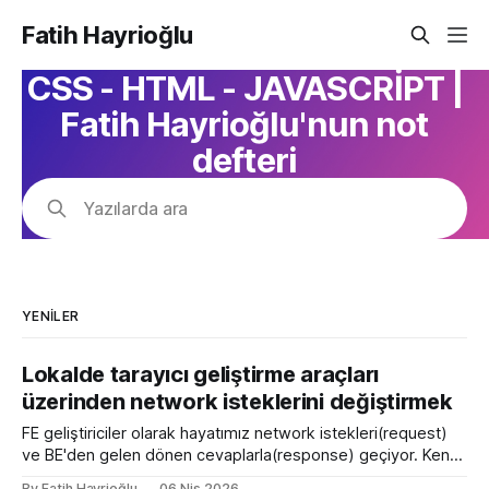
Fatih Hayrioğlu
CSS - HTML - JAVASCRİPT |
Fatih Hayrioğlu'nun not
defteri
Yazılarda ara
YENILER
Lokalde tarayıcı geliştirme araçları
üzerinden network isteklerini değiştirmek
FE geliştiriciler olarak hayatımız network istekleri(request)
ve BE'den gelen dönen cevaplarla(response) geçiyor. Kendi
bilgisayarımızda çalışırken bu istekleri değiştirme ihtiyacı
By Fatih Hayrioğlu
06 Nis 2026