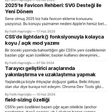
olduğunda mock server kurmak veya çeşitli kütüphanelerle
2025'te Favicon Rehberi: SVG Desteği ile
bu işi yapıyordum. Mock işini tarayıcı üzerinden yapmaya
Yeni Dönem
başlayalı çok rahatladım. Süper kolaylık sağlayan bir özellik.
Genel kullanım alanları * BE
Sene olmuş 2025 biz hala favicon ekleme konusunu
yazıyoruz. Bu konuyu yazmamın nedeni Apple'ın henüz beta
sürümü olan 26 ile birlikte SVG favicon desteğini geliyor
By Fatih Hayrioğlu
17 Haz 2025
oluşu. Bu vesileyle bilgileri tazelemekte fayda var. favicon,
CSS'de lightdark() fonksiyonuyla kolayca
web sitelerinin tarayıcının sayfa, sekme ve yerimi kısmında
koyu / açık mod yazımı
gösterilen küçük simgelerdir. Aslında favori ikon dosyaları
Bir önceki yazımda bahsettiğim gibi CSS'in yeni özelliklerinin
bazıları çığır açan özellikler, bazıları kulllanıcı deneyimini
iyileştirme yönünde özellikler bazıları da lightdark()
By Fatih Hayrioğlu
07 Eki 2024
fonksiyonu gibi yazım kolaylığı sağlayan özellikler. lightdark()
Tarayıcı geliştirici araçlarında
fonksiyonu mevcut uyumlu web yazımındaki büyük sorun
yakınlaştırma ve uzaklaştırma yapmak
olan aşağıdaki kullanımı daha anlaşılır ve düzenli hale
getirmeye yarıyor. :root { color-scheme:
Yaşlandıkça böyle ihtiyaçlar doğuyor galiba. Belki ihtiyacı
olan olur diye buraya not edeyim. Chrome Dev Tools gibi
araçlarda başlangıçtaki görünüm küçük kalabiliyor. Benim için
By Fatih Hayrioğlu
10 Haz 2024
küçük mesela :) Yazı boyutlarını büyütmek için Cmd + + and
field-sizing özelliği
Cmd + - (Windows'ta Cmd yerine Ctrl kullanın). Ancak bu
kısayol İngilizce klavye için Türkçe klavyelerde bunu
CSS'in yeni özellikleri bazen çığır açan nitelikte (anchor
yapmak