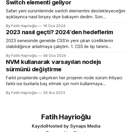
Switch elementi geliyor
yazıda bunu anlatmaya çalışacağım. Doğrusal renk geçişi
örneği border-image: linear-gradient(to bottom
Safari yeni sürümlerinde switch elementini destekleyeceğini
right,#ffb56b,#ac255e) 1; border-image
açıklayınca nasıl birşey diye bakayım dedim. Son
zamanlarda UI elementlerinin HTML'e kazandırılması
By Fatih Hayrioğlu
16 Oca 2024
kervanına Webkit'in de katılması açısında önemli bir durum.
2023 nasıl geçti? 2024'den hedeflerim
İlk denemem <input type="checkbox" switch> Sonuç
mükemmel. Bu gelişmeleri görünce "Senelerdir niye
2023 senesinde genelde CSS'in yeni çıkan özelliklerini
uğraştırdınız be
olabildiğince anlatmaya çalıştım. 1. CSS ile tip tanımı
@property 2. ::marker sözde (pseudo) elemanı 3. accent-
By Fatih Hayrioğlu
08 Oca 2024
color tanımı 4. CSS scroll-snap 5. :user-invalid seçicisi 6.
NVM kullanarak varsayılan nodejs
Yeni bakış alanı(viewport) değerleri 7. Medya sorgularında
sürmünü değiştirme
aralıklı genişlik tanımlama 8. CSS subgrid
Farklı projelerde çalışırken her projenin node sürüm ihtiyacı
farklı ise bunlarla baş etmek için nvm kullanmaya
başlamıştım. Ancak bazı durumlarda node sürümünü devamlı
By Fatih Hayrioğlu
29 Ara 2023
değiştirmek sorun oluyor. Varsayılan node sürümünü
güncellemek gerektiğinde bu konuda NVM bize kolay bir
yöntem sunuyor. İlk önce mevcut node sürmünü öğrenelim
ve sonra sistemde yüklü nodejs
Fatih Hayrioğlu
Kaydol
Hosted by Synaps Media