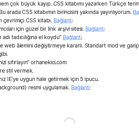
mem çok büyük kayıp. CSS kitabımı yazarken Türkçe terim
Bu arada CSS kitabımın birincisini yakında yayınlıyorum.
Ba
n çevrimiçi CSS kitabı.
Bağlantı
ları için güzel bir link arşivi sitesi.
Bağlantı
 adı tadıcılığına el koydu"
Bağlantı
ve web âlemini değiştirmeye kararlı. Standart mod ve gar
ibi.
izi sıfırlayın" orhanekici.com
re stil vermek.
ız IE'ye uygun hale getirmek için 5 ipucu.
(background) resmi uygulamak.
Bağlantı