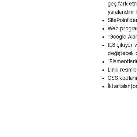
geç fark et
yaralandım. 
SitePoint'de
Web programcı
"Google Alan
IE8 çıkıyor 
değiştecek g
"Elementlerin
Linki resimle
CSS kodların
İki artalan