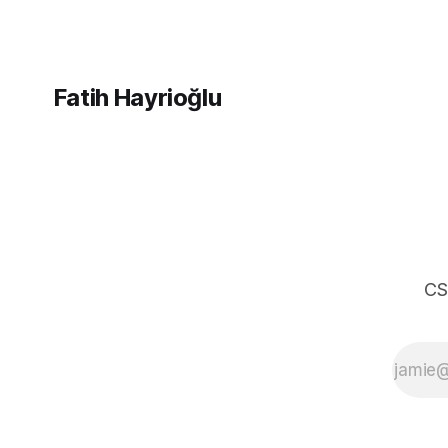
çok rahatladım. Süper kolaylık sağlayan
bir özellik. Genel kullanım alanları * BE
Fatih Hayrioğlu
CS