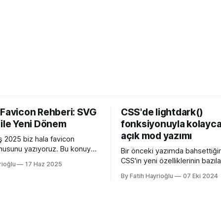
 Favicon Rehberi: SVG
CSS'de lightdark()
 ile Yeni Dönem
fonksiyonuyla kolayca
açık mod yazımı
 2025 biz hala favicon
usunu yazıyoruz. Bu konuyu
Bir önceki yazımda bahsettiği
edeni Apple'ın henüz beta
CSS'in yeni özelliklerinin bazılar
rioğlu
17 Haz 2025
 26 ile birlikte SVG favicon
açan özellikler, bazıları kulllanı
By Fatih Hayrioğlu
07 Eki 2024
eliyor oluşu. Bu vesileyle
deneyimini iyileştirme yönünde
azelemekte fayda var. favicon,
bazıları da lightdark() fonksiyo
inin tarayıcının sayfa, sekme
yazım kolaylığı sağlayan özelli
kısmında gösterilen küçük
lightdark() fonksiyonu mevcu
. Aslında favori ikon dosyaları
web yazımındaki büyük sorun 