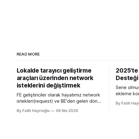
READ MORE
Lokalde tarayıcı geliştirme
2025'te
araçları üzerinden network
Desteği
isteklerini değiştirmek
Sene olmuş
ekleme kon
FE geliştiriciler olarak hayatımız network
yazmamın n
istekleri(request) ve BE'den gelen dönen
By Fatih Hay
sürümü olan
cevaplarla(response) geçiyor. Kendi
By Fatih Hayrioğlu
06 Nis 2026
desteğini g
bilgisayarımızda çalışırken bu istekleri
bilgileri t
değiştirme ihtiyacı olduğunda mock
web siteler
server kurmak veya çeşitli
ve yerimi 
kütüphanelerle bu işi yapıyordum. Mock
simgelerdir
işini tarayıcı üzerinden yapmaya başlayalı