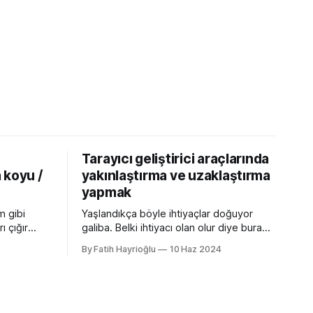
Tarayıcı geliştirici araçlarında
 koyu /
yakınlaştırma ve uzaklaştırma
yapmak
m gibi
Yaşlandıkça böyle ihtiyaçlar doğuyor
ı çığır
galiba. Belki ihtiyacı olan olur diye buraya
cı
not edeyim. Chrome Dev Tools gibi
By Fatih Hayrioğlu
10 Haz 2024
 özellikler
araçlarda başlangıçtaki görünüm küçük
nu gibi
kalabiliyor. Benim için küçük mesela :)
kler.
Yazı boyutlarını büyütmek için Cmd + +
t uyumlu
and Cmd + - (Windows'ta Cmd yerine
olan
Ctrl kullanın). Ancak bu kısayol İngilizce