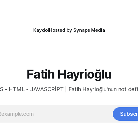
aşağıdaki kullanımı daha anlaşı
düzenli hale getirmeye yarıyor.
color-scheme:
Kaydol
Hosted by Synaps Media
Fatih Hayrioğlu
S - HTML - JAVASCRİPT | Fatih Hayrioğlu'nun not deft
Subscr