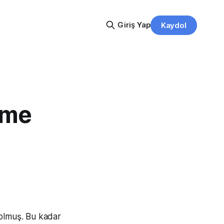
Giriş Yap
Kaydol
çme
 olmuş. Bu kadar