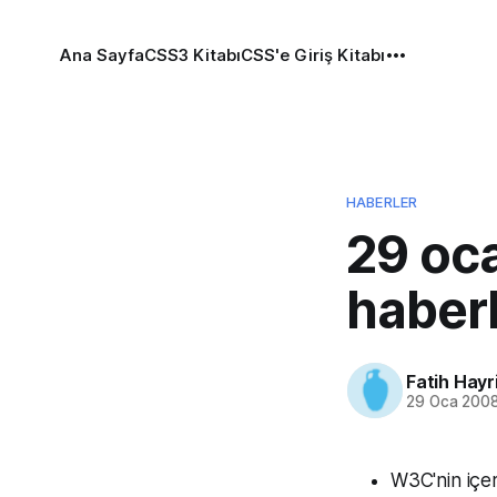
Ana Sayfa
CSS3 Kitabı
CSS'e Giriş Kitabı
HABERLER
29 oc
haber
Fatih Hayr
29 Oca 200
W3C'nin içe