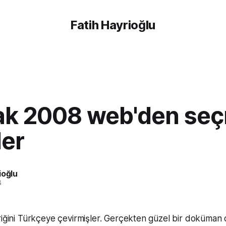
Fatih Hayrioğlu
ak 2008 web'den se
ler
ioğlu
8
riğini Türkçeye çevirmişler. Gerçekten güzel bir doküman