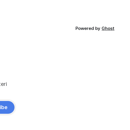
lır ve
klavye için Türkçe klavyelerde bunu
 :root {
yapmak
Powered by
Ghost
eri
ibe