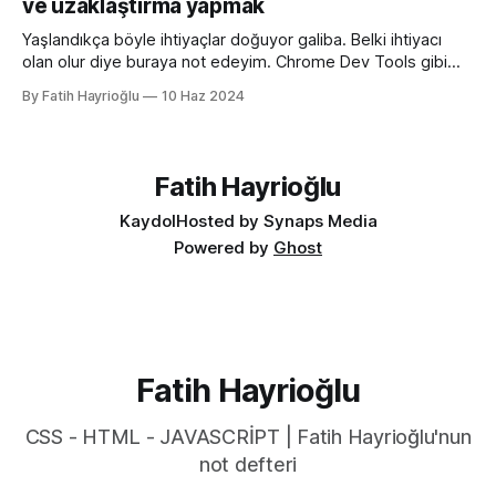
ve uzaklaştırma yapmak
olan aşağıdaki kullanımı daha anlaşılır ve düzenli hale
getirmeye yarıyor. :root { color-scheme:
Yaşlandıkça böyle ihtiyaçlar doğuyor galiba. Belki ihtiyacı
olan olur diye buraya not edeyim. Chrome Dev Tools gibi
araçlarda başlangıçtaki görünüm küçük kalabiliyor. Benim için
By Fatih Hayrioğlu
10 Haz 2024
küçük mesela :) Yazı boyutlarını büyütmek için Cmd + + and
Cmd + - (Windows'ta Cmd yerine Ctrl kullanın). Ancak bu
kısayol İngilizce klavye için Türkçe klavyelerde bunu
yapmak
Fatih Hayrioğlu
Kaydol
Hosted by Synaps Media
Powered by
Ghost
Fatih Hayrioğlu
CSS - HTML - JAVASCRİPT | Fatih Hayrioğlu'nun
not defteri