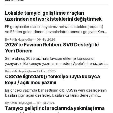
Lokalde tarayıcı geliştirme araçları
üzerinden network isteklerini değiştirmek
FE geliştiriciler olarak hayatımız network istekleri(request)
ve BE'den gelen dönen cevaplarla(response) geçiyor. Kendi
bilgisayarımızda çalışırken bu istekleri değiştirme ihtiyacı
By Fatih Hayrioğlu
06 Nis 2026
olduğunda mock server kurmak veya çeşitli kütüphanelerle
2025'te Favicon Rehberi: SVG Desteği ile
bu işi yapıyordum. Mock işini tarayıcı üzerinden yapmaya
Yeni Dönem
başlayalı çok rahatladım. Süper kolaylık sağlayan bir özellik.
Genel kullanım alanları * BE
Sene olmuş 2025 biz hala favicon ekleme konusunu
yazıyoruz. Bu konuyu yazmamın nedeni Apple'ın henüz beta
sürümü olan 26 ile birlikte SVG favicon desteğini geliyor
By Fatih Hayrioğlu
17 Haz 2025
oluşu. Bu vesileyle bilgileri tazelemekte fayda var. favicon,
CSS'de lightdark() fonksiyonuyla kolayca
web sitelerinin tarayıcının sayfa, sekme ve yerimi kısmında
koyu / açık mod yazımı
gösterilen küçük simgelerdir. Aslında favori ikon dosyaları
Bir önceki yazımda bahsettiğim gibi CSS'in yeni özelliklerinin
bazıları çığır açan özellikler, bazıları kulllanıcı deneyimini
iyileştirme yönünde özellikler bazıları da lightdark()
By Fatih Hayrioğlu
07 Eki 2024
fonksiyonu gibi yazım kolaylığı sağlayan özellikler. lightdark()
Tarayıcı geliştirici araçlarında yakınlaştırma
fonksiyonu mevcut uyumlu web yazımındaki büyük sorun