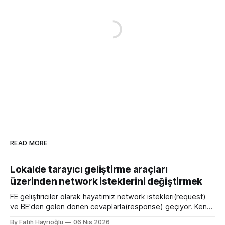
READ MORE
Lokalde tarayıcı geliştirme araçları
üzerinden network isteklerini değiştirmek
FE geliştiriciler olarak hayatımız network istekleri(request)
ve BE'den gelen dönen cevaplarla(response) geçiyor. Kendi
bilgisayarımızda çalışırken bu istekleri değiştirme ihtiyacı
By Fatih Hayrioğlu
06 Nis 2026