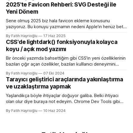
olduğunda mock server kurmak veya çeşitli kütüphanelerle
2025'te Favicon Rehberi: SVG Desteği ile
bu işi yapıyordum. Mock işini tarayıcı üzerinden yapmaya
Yeni Dönem
başlayalı çok rahatladım. Süper kolaylık sağlayan bir özellik.
Genel kullanım alanları * BE
Sene olmuş 2025 biz hala favicon ekleme konusunu
yazıyoruz. Bu konuyu yazmamın nedeni Apple'ın henüz beta
sürümü olan 26 ile birlikte SVG favicon desteğini geliyor
By Fatih Hayrioğlu
17 Haz 2025
oluşu. Bu vesileyle bilgileri tazelemekte fayda var. favicon,
CSS'de lightdark() fonksiyonuyla kolayca
web sitelerinin tarayıcının sayfa, sekme ve yerimi kısmında
koyu / açık mod yazımı
gösterilen küçük simgelerdir. Aslında favori ikon dosyaları
Bir önceki yazımda bahsettiğim gibi CSS'in yeni özelliklerinin
bazıları çığır açan özellikler, bazıları kulllanıcı deneyimini
iyileştirme yönünde özellikler bazıları da lightdark()
By Fatih Hayrioğlu
07 Eki 2024
fonksiyonu gibi yazım kolaylığı sağlayan özellikler. lightdark()
Tarayıcı geliştirici araçlarında yakınlaştırma
fonksiyonu mevcut uyumlu web yazımındaki büyük sorun
ve uzaklaştırma yapmak
olan aşağıdaki kullanımı daha anlaşılır ve düzenli hale
getirmeye yarıyor. :root { color-scheme:
Yaşlandıkça böyle ihtiyaçlar doğuyor galiba. Belki ihtiyacı
olan olur diye buraya not edeyim. Chrome Dev Tools gibi
araçlarda başlangıçtaki görünüm küçük kalabiliyor. Benim için
By Fatih Hayrioğlu
10 Haz 2024
küçük mesela :) Yazı boyutlarını büyütmek için Cmd + + and
Cmd + - (Windows'ta Cmd yerine Ctrl kullanın). Ancak bu
kısayol İngilizce klavye için Türkçe klavyelerde bunu
yapmak