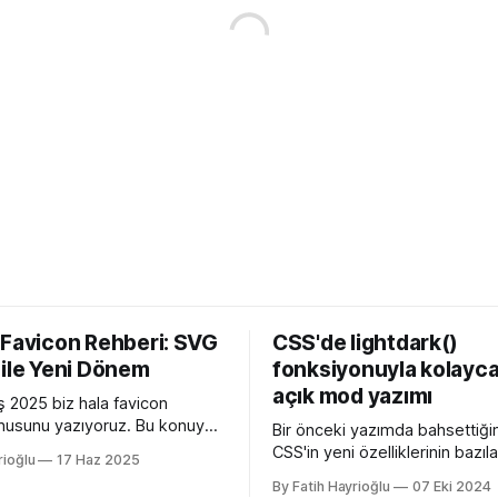
 Favicon Rehberi: SVG
CSS'de lightdark()
 ile Yeni Dönem
fonksiyonuyla kolayca
açık mod yazımı
 2025 biz hala favicon
usunu yazıyoruz. Bu konuyu
Bir önceki yazımda bahsettiği
edeni Apple'ın henüz beta
CSS'in yeni özelliklerinin bazılar
rioğlu
17 Haz 2025
 26 ile birlikte SVG favicon
açan özellikler, bazıları kulllanı
By Fatih Hayrioğlu
07 Eki 2024
eliyor oluşu. Bu vesileyle
deneyimini iyileştirme yönünde