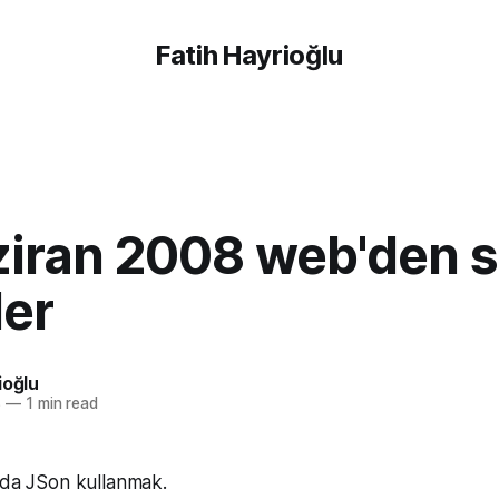
Fatih Hayrioğlu
ziran 2008 web'den 
ler
ioğlu
8
—
1 min read
'da JSon kullanmak.