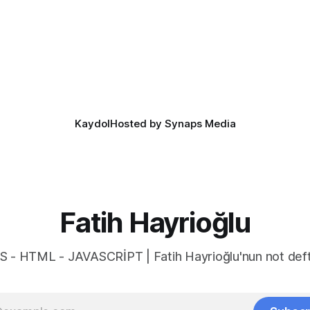
azelemekte fayda var. favicon,
bazıları da lightdark() fonksiyo
inin tarayıcının sayfa, sekme
yazım kolaylığı sağlayan özelli
kısmında gösterilen küçük
lightdark() fonksiyonu mevcu
. Aslında favori ikon dosyaları
web yazımındaki büyük sorun 
aşağıdaki kullanımı daha anlaşı
düzenli hale getirmeye yarıyor.
color-scheme:
Kaydol
Hosted by Synaps Media
Fatih Hayrioğlu
S - HTML - JAVASCRİPT | Fatih Hayrioğlu'nun not deft