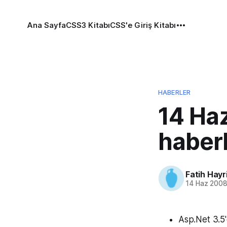
Ana Sayfa
CSS3 Kitabı
CSS'e Giriş Kitabı
HABERLER
14 Ha
haber
Fatih Hayr
14 Haz 200
Asp.Net 3.5