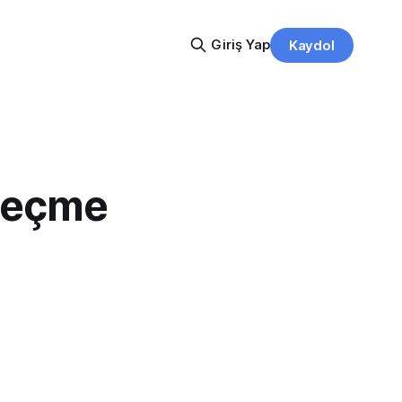
Giriş Yap
Kaydol
seçme