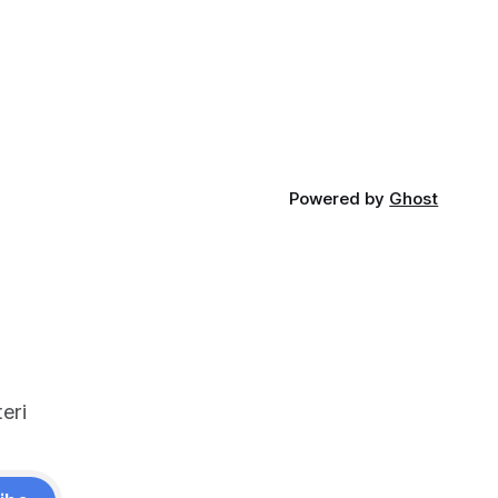
nu gibi
kalabiliyor. Benim için küçük mesela :)
kler.
Yazı boyutlarını büyütmek için Cmd + +
t uyumlu
and Cmd + - (Windows'ta Cmd yerine
olan
Ctrl kullanın). Ancak bu kısayol İngilizce
lır ve
klavye için Türkçe klavyelerde bunu
 :root {
yapmak
Powered by
Ghost
eri