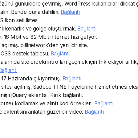
zünü günlüklere çevirmiş. WordPress kullanıcıları dikkat 
 alın. Bende buna dahilim.
Bağlantı
 ikon seti listesi.
mli kenarlık ve gölge oluşturmak.
Bağlantı
. 16 Mbit ve 32 Mbit internet hızı geliyor.
esi açılmış. pillinetwork'den yeni bir site.
e CSS destek tablosu.
Bağlantı
arında sitelerdeki intro ları geçmek için link ekliyor artık, 
Bağlantı
u 17 Haziranda çıkıyormuş.
Bağlantı
itesi açılmış. Sadece TTNET üyelerine hizmet etmesi eksi
nışlı jQuery eklentisi. Kırık bağlantı.
qoute) kodlamak ve alıntı kod örnekleri.
Bağlantı
c eklentisini anlatan güzel bir video.
Bağlantı