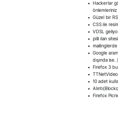
Hackerlar gö
önlemleriniz
Güzel bir RSS
CSS ile resi
VDSL geliyor
pilli ilan sit
mailinglerd
Google aramal
dışında ise.
Firefox 3 b
TTNetVideo s
10 adet kulla
Alıntı(Block
Firefox Picni