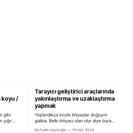
Tarayıcı geliştirici araçlarında
 koyu /
yakınlaştırma ve uzaklaştırma
yapmak
m gibi
Yaşlandıkça böyle ihtiyaçlar doğuyor
ı çığır
galiba. Belki ihtiyacı olan olur diye buraya
cı
not edeyim. Chrome Dev Tools gibi
By Fatih Hayrioğlu
10 Haz 2024
 özellikler
araçlarda başlangıçtaki görünüm küçük