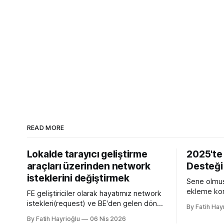
READ MORE
Lokalde tarayıcı geliştirme
2025'te
araçları üzerinden network
Desteği
isteklerini değiştirmek
Sene olmuş
ekleme kon
FE geliştiriciler olarak hayatımız network
yazmamın n
istekleri(request) ve BE'den gelen dönen
By Fatih Hay
sürümü olan
cevaplarla(response) geçiyor. Kendi
By Fatih Hayrioğlu
06 Nis 2026
desteğini g
bilgisayarımızda çalışırken bu istekleri