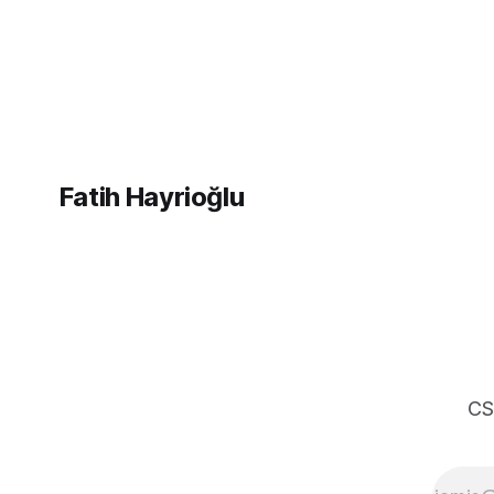
bilgileri t
değiştirme ihtiyacı olduğunda mock
web siteler
server kurmak veya çeşitli
ve yerimi 
kütüphanelerle bu işi yapıyordum. Mock
simgelerdir
işini tarayıcı üzerinden yapmaya başlayalı
çok rahatladım. Süper kolaylık sağlayan
bir özellik. Genel kullanım alanları * BE
Fatih Hayrioğlu
CS