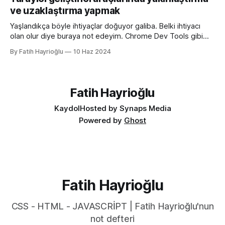
fonksiyonu mevcut uyumlu web yazımındaki büyük sorun
ve uzaklaştırma yapmak
olan aşağıdaki kullanımı daha anlaşılır ve düzenli hale
getirmeye yarıyor. :root { color-scheme:
Yaşlandıkça böyle ihtiyaçlar doğuyor galiba. Belki ihtiyacı
olan olur diye buraya not edeyim. Chrome Dev Tools gibi
araçlarda başlangıçtaki görünüm küçük kalabiliyor. Benim için
By Fatih Hayrioğlu
10 Haz 2024
küçük mesela :) Yazı boyutlarını büyütmek için Cmd + + and
Cmd + - (Windows'ta Cmd yerine Ctrl kullanın). Ancak bu
kısayol İngilizce klavye için Türkçe klavyelerde bunu
yapmak
Fatih Hayrioğlu
Kaydol
Hosted by Synaps Media
Powered by
Ghost
Fatih Hayrioğlu
CSS - HTML - JAVASCRİPT | Fatih Hayrioğlu'nun
not defteri