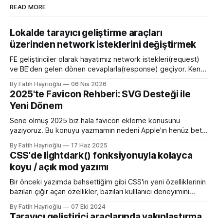
READ MORE
Lokalde tarayıcı geliştirme araçları
üzerinden network isteklerini değiştirmek
FE geliştiriciler olarak hayatımız network istekleri(request)
ve BE'den gelen dönen cevaplarla(response) geçiyor. Kendi
bilgisayarımızda çalışırken bu istekleri değiştirme ihtiyacı
By Fatih Hayrioğlu
06 Nis 2026
olduğunda mock server kurmak veya çeşitli kütüphanelerle
2025'te Favicon Rehberi: SVG Desteği ile
bu işi yapıyordum. Mock işini tarayıcı üzerinden yapmaya
Yeni Dönem
başlayalı çok rahatladım. Süper kolaylık sağlayan bir özellik.
Genel kullanım alanları * BE
Sene olmuş 2025 biz hala favicon ekleme konusunu
yazıyoruz. Bu konuyu yazmamın nedeni Apple'ın henüz beta
sürümü olan 26 ile birlikte SVG favicon desteğini geliyor
By Fatih Hayrioğlu
17 Haz 2025
oluşu. Bu vesileyle bilgileri tazelemekte fayda var. favicon,
CSS'de lightdark() fonksiyonuyla kolayca
web sitelerinin tarayıcının sayfa, sekme ve yerimi kısmında
koyu / açık mod yazımı
gösterilen küçük simgelerdir. Aslında favori ikon dosyaları
Bir önceki yazımda bahsettiğim gibi CSS'in yeni özelliklerinin
bazıları çığır açan özellikler, bazıları kulllanıcı deneyimini
iyileştirme yönünde özellikler bazıları da lightdark()
By Fatih Hayrioğlu
07 Eki 2024
fonksiyonu gibi yazım kolaylığı sağlayan özellikler. lightdark()
Tarayıcı geliştirici araçlarında yakınlaştırma