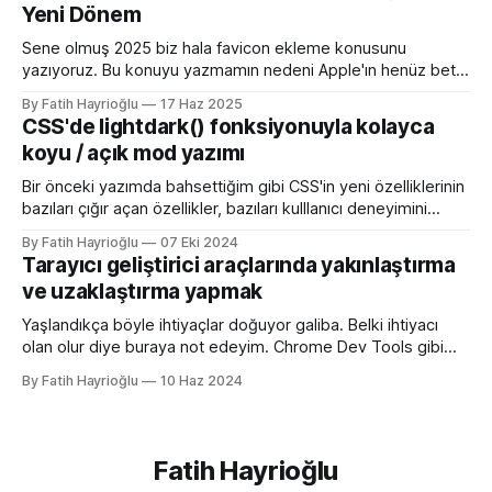
Yeni Dönem
başlayalı çok rahatladım. Süper kolaylık sağlayan bir özellik.
Genel kullanım alanları * BE
Sene olmuş 2025 biz hala favicon ekleme konusunu
yazıyoruz. Bu konuyu yazmamın nedeni Apple'ın henüz beta
sürümü olan 26 ile birlikte SVG favicon desteğini geliyor
By Fatih Hayrioğlu
17 Haz 2025
oluşu. Bu vesileyle bilgileri tazelemekte fayda var. favicon,
CSS'de lightdark() fonksiyonuyla kolayca
web sitelerinin tarayıcının sayfa, sekme ve yerimi kısmında
koyu / açık mod yazımı
gösterilen küçük simgelerdir. Aslında favori ikon dosyaları
Bir önceki yazımda bahsettiğim gibi CSS'in yeni özelliklerinin
bazıları çığır açan özellikler, bazıları kulllanıcı deneyimini
iyileştirme yönünde özellikler bazıları da lightdark()
By Fatih Hayrioğlu
07 Eki 2024
fonksiyonu gibi yazım kolaylığı sağlayan özellikler. lightdark()
Tarayıcı geliştirici araçlarında yakınlaştırma
fonksiyonu mevcut uyumlu web yazımındaki büyük sorun
ve uzaklaştırma yapmak
olan aşağıdaki kullanımı daha anlaşılır ve düzenli hale
getirmeye yarıyor. :root { color-scheme:
Yaşlandıkça böyle ihtiyaçlar doğuyor galiba. Belki ihtiyacı
olan olur diye buraya not edeyim. Chrome Dev Tools gibi
araçlarda başlangıçtaki görünüm küçük kalabiliyor. Benim için
By Fatih Hayrioğlu
10 Haz 2024
küçük mesela :) Yazı boyutlarını büyütmek için Cmd + + and
Cmd + - (Windows'ta Cmd yerine Ctrl kullanın). Ancak bu
kısayol İngilizce klavye için Türkçe klavyelerde bunu
yapmak
Fatih Hayrioğlu