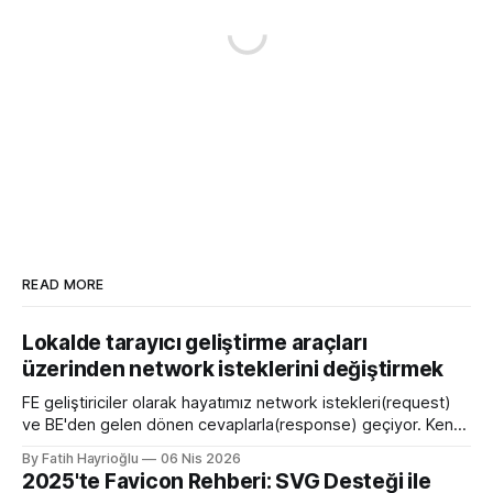
READ MORE
Lokalde tarayıcı geliştirme araçları
üzerinden network isteklerini değiştirmek
FE geliştiriciler olarak hayatımız network istekleri(request)
ve BE'den gelen dönen cevaplarla(response) geçiyor. Kendi
bilgisayarımızda çalışırken bu istekleri değiştirme ihtiyacı
By Fatih Hayrioğlu
06 Nis 2026
olduğunda mock server kurmak veya çeşitli kütüphanelerle
2025'te Favicon Rehberi: SVG Desteği ile
bu işi yapıyordum. Mock işini tarayıcı üzerinden yapmaya