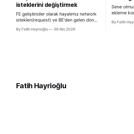
isteklerini değiştirmek
Sene olmuş
ekleme kon
FE geliştiriciler olarak hayatımız network
yazmamın n
istekleri(request) ve BE'den gelen dönen
By Fatih Hay
sürümü olan
cevaplarla(response) geçiyor. Kendi
By Fatih Hayrioğlu
06 Nis 2026
desteğini g
bilgisayarımızda çalışırken bu istekleri
bilgileri t
değiştirme ihtiyacı olduğunda mock
web siteler
server kurmak veya çeşitli
ve yerimi 
kütüphanelerle bu işi yapıyordum. Mock
simgelerdir
işini tarayıcı üzerinden yapmaya başlayalı
çok rahatladım. Süper kolaylık sağlayan
bir özellik. Genel kullanım alanları * BE
Fatih Hayrioğlu