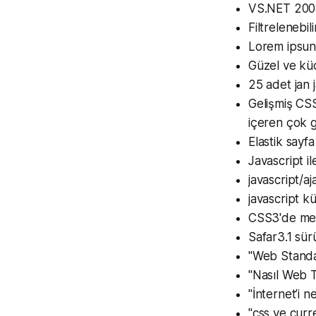
VS.NET 2008 
Filtreleneb
Lorem ipsun d
Güzel ve kü
25 adet jan j
Gelişmiş CSS 
içeren çok 
Elastik sayf
Javascript i
javascript/aj
javascript k
CSS3'de met
Safar3.1 sür
"Web Standa
"Nasıl Web 
"İnternet’i 
"css ve curr