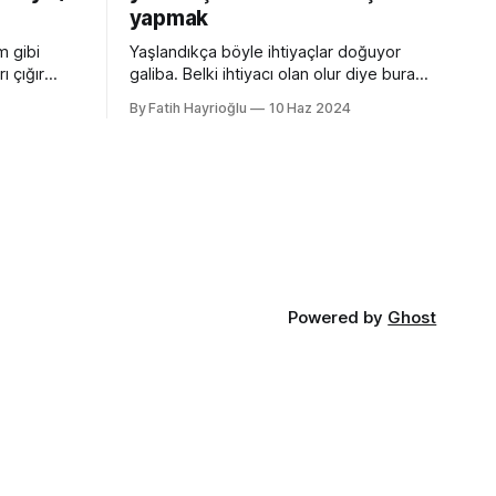
yapmak
m gibi
Yaşlandıkça böyle ihtiyaçlar doğuyor
ı çığır
galiba. Belki ihtiyacı olan olur diye buraya
cı
not edeyim. Chrome Dev Tools gibi
By Fatih Hayrioğlu
10 Haz 2024
 özellikler
araçlarda başlangıçtaki görünüm küçük
nu gibi
kalabiliyor. Benim için küçük mesela :)
kler.
Yazı boyutlarını büyütmek için Cmd + +
t uyumlu
and Cmd + - (Windows'ta Cmd yerine
olan
Ctrl kullanın). Ancak bu kısayol İngilizce
lır ve
klavye için Türkçe klavyelerde bunu
 :root {
yapmak
Powered by
Ghost