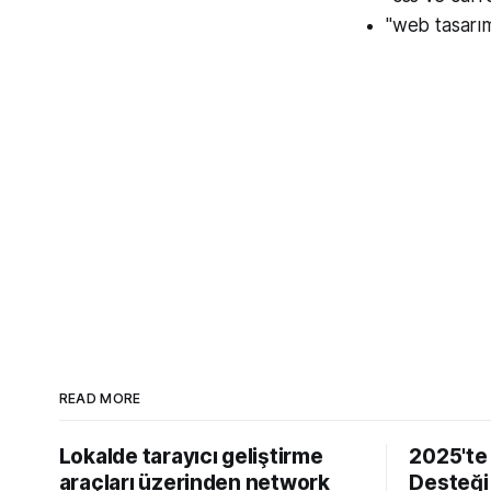
"web tasarı
READ MORE
Lokalde tarayıcı geliştirme
2025'te
araçları üzerinden network
Desteği