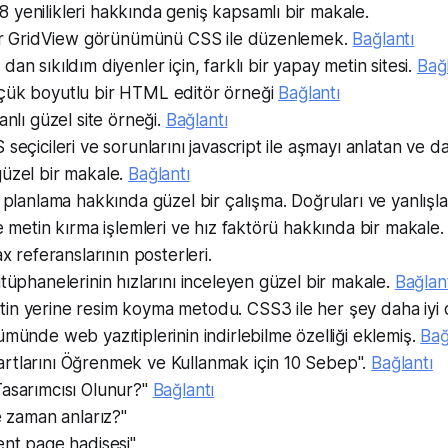
yenilikleri hakkında geniş kapsamlı bir makale.
ilir GridView görünümünü CSS ile düzenlemek.
Bağlantı
an sıkıldım diyenler için, farklı bir yapay metin sitesi.
Bağl
çük boyutlu bir HTML editör örneği
Bağlantı
anlı güzel site örneği.
Bağlantı
seçicileri ve sorunlarını javascript ile aşmayı anlatan ve da
güzel bir makale.
Bağlantı
a planlama hakkında güzel bir çalışma. Doğruları ve yanlışl
le metin kırma işlemleri ve hız faktörü hakkında bir makale
ax referanslarının posterleri.
ütüphanelerinin hızlarını inceleyen güzel bir makale.
Bağlan
in yerine resim koyma metodu. CSS3 ile her şey daha iyi 
ümünde web yazıtiplerinin indirlebilme özelliği eklemiş.
Bağ
rtlarını Öğrenmek ve Kullanmak için 10 Sebep".
Bağlantı
Tasarımcısı Olunur?"
Bağlantı
ne zaman anlarız?"
ent page hadisesi"