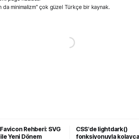
m da minimalizm" çok güzel Türkçe bir kaynak.
 Favicon Rehberi: SVG
CSS'de lightdark()
 ile Yeni Dönem
fonksiyonuyla kolayca