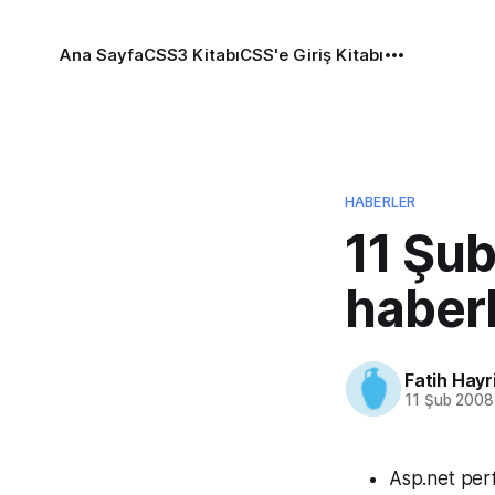
Ana Sayfa
CSS3 Kitabı
CSS'e Giriş Kitabı
HABERLER
11 Şu
haber
Fatih Hayr
11 Şub 2008
Asp.net perf