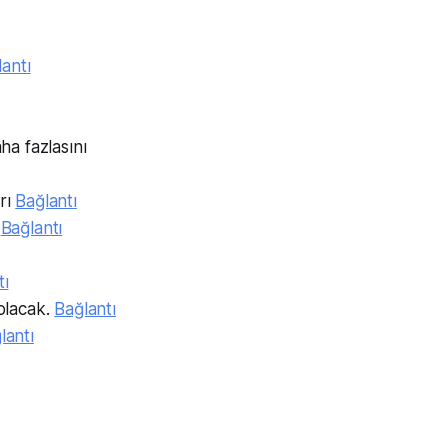
antı
ha fazlasını
arı
Bağlantı
.
Bağlantı
tı
olacak.
Bağlantı
lantı