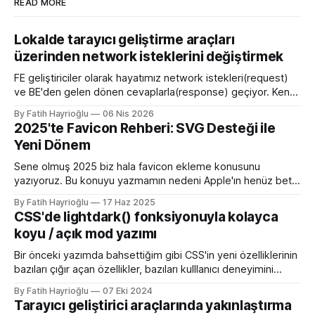
READ MORE
Lokalde tarayıcı geliştirme araçları
üzerinden network isteklerini değiştirmek
FE geliştiriciler olarak hayatımız network istekleri(request)
ve BE'den gelen dönen cevaplarla(response) geçiyor. Kendi
bilgisayarımızda çalışırken bu istekleri değiştirme ihtiyacı
By Fatih Hayrioğlu
06 Nis 2026
olduğunda mock server kurmak veya çeşitli kütüphanelerle
2025'te Favicon Rehberi: SVG Desteği ile
bu işi yapıyordum. Mock işini tarayıcı üzerinden yapmaya
Yeni Dönem
başlayalı çok rahatladım. Süper kolaylık sağlayan bir özellik.
Genel kullanım alanları * BE
Sene olmuş 2025 biz hala favicon ekleme konusunu
yazıyoruz. Bu konuyu yazmamın nedeni Apple'ın henüz beta
sürümü olan 26 ile birlikte SVG favicon desteğini geliyor
By Fatih Hayrioğlu
17 Haz 2025
oluşu. Bu vesileyle bilgileri tazelemekte fayda var. favicon,
CSS'de lightdark() fonksiyonuyla kolayca
web sitelerinin tarayıcının sayfa, sekme ve yerimi kısmında
koyu / açık mod yazımı
gösterilen küçük simgelerdir. Aslında favori ikon dosyaları
Bir önceki yazımda bahsettiğim gibi CSS'in yeni özelliklerinin
bazıları çığır açan özellikler, bazıları kulllanıcı deneyimini
iyileştirme yönünde özellikler bazıları da lightdark()
By Fatih Hayrioğlu
07 Eki 2024
fonksiyonu gibi yazım kolaylığı sağlayan özellikler. lightdark()
Tarayıcı geliştirici araçlarında yakınlaştırma
fonksiyonu mevcut uyumlu web yazımındaki büyük sorun