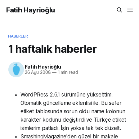
Fatih Hayrioğlu
HABERLER
1 haftalık haberler
Fatih Hayrioğlu
26 Ağu 2008
—
1 min read
WordPRess 2.6.1 sürümüne yükselttim.
Otomatik güncelleme eklentisi ile. Bu sefer
etiket tablosunda sorun oldu name kolonun
karakter kodunu değiştirdi ve Türkçe etiket
isimlerim patladı. İşin yoksa tek tek düzelt.
SmashingMagazine'den güzel bir makale