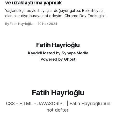
ve uzaklaştırma yapmak
olan aşağıdaki kullanımı daha anlaşılır ve düzenli hale
getirmeye yarıyor. :root { color-scheme:
Yaşlandıkça böyle ihtiyaçlar doğuyor galiba. Belki ihtiyacı
olan olur diye buraya not edeyim. Chrome Dev Tools gibi
araçlarda başlangıçtaki görünüm küçük kalabiliyor. Benim için
By Fatih Hayrioğlu
10 Haz 2024
küçük mesela :) Yazı boyutlarını büyütmek için Cmd + + and
Cmd + - (Windows'ta Cmd yerine Ctrl kullanın). Ancak bu
kısayol İngilizce klavye için Türkçe klavyelerde bunu
yapmak
Fatih Hayrioğlu
Kaydol
Hosted by Synaps Media
Powered by
Ghost
Fatih Hayrioğlu
CSS - HTML - JAVASCRİPT | Fatih Hayrioğlu'nun
not defteri