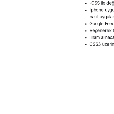
-CSS ile değ
Iphone uygu
nasıl uygula
Google FeedB
Beğenerek ta
İlham alınac
CSS3 üzerind