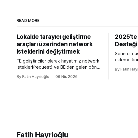
READ MORE
Lokalde tarayıcı geliştirme
2025'te
araçları üzerinden network
Desteği
isteklerini değiştirmek
Sene olmuş
ekleme kon
FE geliştiriciler olarak hayatımız network
yazmamın n
istekleri(request) ve BE'den gelen dönen
By Fatih Hay
sürümü olan
cevaplarla(response) geçiyor. Kendi
By Fatih Hayrioğlu
06 Nis 2026
desteğini g
bilgisayarımızda çalışırken bu istekleri
bilgileri t
değiştirme ihtiyacı olduğunda mock
web siteler
server kurmak veya çeşitli
ve yerimi 
kütüphanelerle bu işi yapıyordum. Mock
simgelerdir
işini tarayıcı üzerinden yapmaya başlayalı
çok rahatladım. Süper kolaylık sağlayan
bir özellik. Genel kullanım alanları * BE
Fatih Hayrioğlu