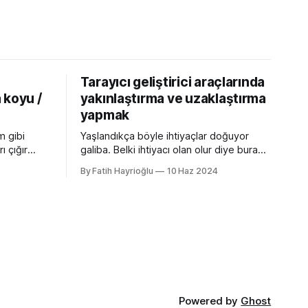
Tarayıcı geliştirici araçlarında
 koyu /
yakınlaştırma ve uzaklaştırma
yapmak
m gibi
Yaşlandıkça böyle ihtiyaçlar doğuyor
ı çığır
galiba. Belki ihtiyacı olan olur diye buraya
cı
not edeyim. Chrome Dev Tools gibi
By Fatih Hayrioğlu
10 Haz 2024
 özellikler
araçlarda başlangıçtaki görünüm küçük
nu gibi
kalabiliyor. Benim için küçük mesela :)
kler.
Yazı boyutlarını büyütmek için Cmd + +
t uyumlu
and Cmd + - (Windows'ta Cmd yerine
olan
Ctrl kullanın). Ancak bu kısayol İngilizce
lır ve
klavye için Türkçe klavyelerde bunu
 :root {
yapmak
Powered by
Ghost