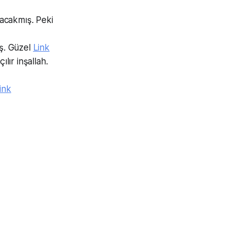
acakmış. Peki
uş. Güzel
Link
lır inşallah.
ink