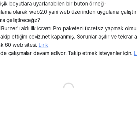
işik boyutlara uyarlanabilen bir buton örneği-
lama olarak web2.0 yani web üzerinden uygulama çalıştır
ma geliştireceğiz?
urner'ı aldı ilk icraatı Pro paketeni ücretsiz yapmak olm
kip ettiğim ceviz.net kapanmış. Sorunlar aşılır ve tekrar açı
ak 60 web sitesi.
Link
e çalışmalar devam ediyor. Takip etmek isteyenler için.
L