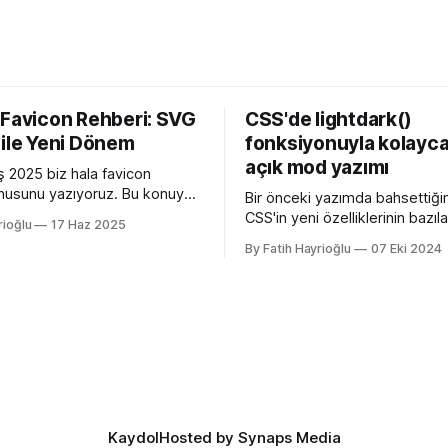
 Favicon Rehberi: SVG
CSS'de lightdark()
 ile Yeni Dönem
fonksiyonuyla kolayca
açık mod yazımı
 2025 biz hala favicon
usunu yazıyoruz. Bu konuyu
Bir önceki yazımda bahsettiği
edeni Apple'ın henüz beta
CSS'in yeni özelliklerinin bazılar
rioğlu
17 Haz 2025
 26 ile birlikte SVG favicon
açan özellikler, bazıları kulllanı
By Fatih Hayrioğlu
07 Eki 2024
eliyor oluşu. Bu vesileyle
deneyimini iyileştirme yönünde
azelemekte fayda var. favicon,
bazıları da lightdark() fonksiyo
inin tarayıcının sayfa, sekme
yazım kolaylığı sağlayan özelli
kısmında gösterilen küçük
lightdark() fonksiyonu mevcu
. Aslında favori ikon dosyaları
web yazımındaki büyük sorun 
aşağıdaki kullanımı daha anlaşı
düzenli hale getirmeye yarıyor.
color-scheme:
Kaydol
Hosted by Synaps Media