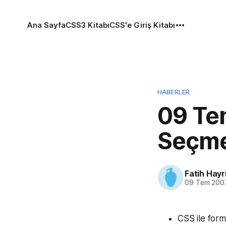
Ana Sayfa
CSS3 Kitabı
CSS'e Giriş Kitabı
HABERLER
09 Te
Seçme
Fatih Hayr
09 Tem 200
CSS ile for