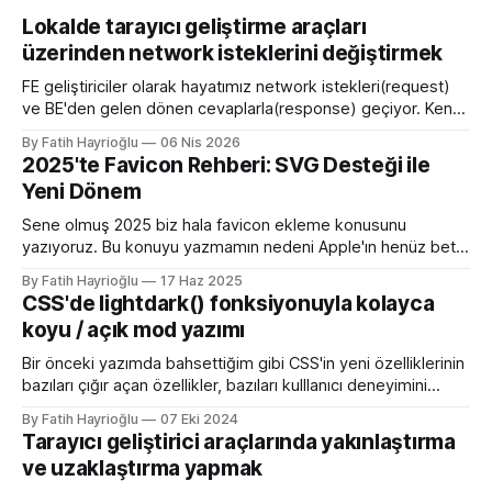
Lokalde tarayıcı geliştirme araçları
üzerinden network isteklerini değiştirmek
FE geliştiriciler olarak hayatımız network istekleri(request)
ve BE'den gelen dönen cevaplarla(response) geçiyor. Kendi
bilgisayarımızda çalışırken bu istekleri değiştirme ihtiyacı
By Fatih Hayrioğlu
06 Nis 2026
olduğunda mock server kurmak veya çeşitli kütüphanelerle
2025'te Favicon Rehberi: SVG Desteği ile
bu işi yapıyordum. Mock işini tarayıcı üzerinden yapmaya
Yeni Dönem
başlayalı çok rahatladım. Süper kolaylık sağlayan bir özellik.
Genel kullanım alanları * BE
Sene olmuş 2025 biz hala favicon ekleme konusunu
yazıyoruz. Bu konuyu yazmamın nedeni Apple'ın henüz beta
sürümü olan 26 ile birlikte SVG favicon desteğini geliyor
By Fatih Hayrioğlu
17 Haz 2025
oluşu. Bu vesileyle bilgileri tazelemekte fayda var. favicon,
CSS'de lightdark() fonksiyonuyla kolayca
web sitelerinin tarayıcının sayfa, sekme ve yerimi kısmında
koyu / açık mod yazımı
gösterilen küçük simgelerdir. Aslında favori ikon dosyaları
Bir önceki yazımda bahsettiğim gibi CSS'in yeni özelliklerinin
bazıları çığır açan özellikler, bazıları kulllanıcı deneyimini
iyileştirme yönünde özellikler bazıları da lightdark()
By Fatih Hayrioğlu
07 Eki 2024
fonksiyonu gibi yazım kolaylığı sağlayan özellikler. lightdark()
Tarayıcı geliştirici araçlarında yakınlaştırma
fonksiyonu mevcut uyumlu web yazımındaki büyük sorun
ve uzaklaştırma yapmak
olan aşağıdaki kullanımı daha anlaşılır ve düzenli hale