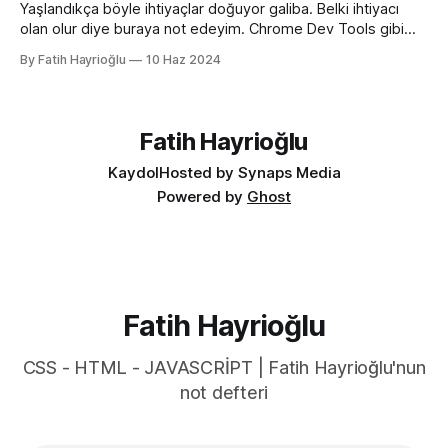
getirmeye yarıyor. :root { color-scheme:
Yaşlandıkça böyle ihtiyaçlar doğuyor galiba. Belki ihtiyacı
olan olur diye buraya not edeyim. Chrome Dev Tools gibi
araçlarda başlangıçtaki görünüm küçük kalabiliyor. Benim için
By Fatih Hayrioğlu
10 Haz 2024
küçük mesela :) Yazı boyutlarını büyütmek için Cmd + + and
Cmd + - (Windows'ta Cmd yerine Ctrl kullanın). Ancak bu
kısayol İngilizce klavye için Türkçe klavyelerde bunu
yapmak
Fatih Hayrioğlu
Kaydol
Hosted by Synaps Media
Powered by
Ghost
Fatih Hayrioğlu
CSS - HTML - JAVASCRİPT | Fatih Hayrioğlu'nun
not defteri