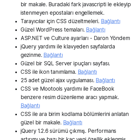
bir makale. Buradaki fark javascripti le ekleyip
istenmeyen epostaları engellemek.
Tarayıcılar için CSS düzeltmeleri.
Bağlantı
Güzel WordPress temaları.
Bağlantı
ASP.NET ve Culture ayarları - Daron Yöndem
jQuery yardımı ile klavyeden sayfalarda
gezinme.
Bağlantı
Güzel bir SQL Server ipuçları sayfası.
CSS ile ikon tanımlama.
Bağlantı
25 adet güzel ajax uygulaması.
Bağlantı
CSS ve Mootools yardımı ile FaceBook
benzere resim düzenleme aracı yapmak.
Bağlantı
CSS ile ara birim kodlama bölümlerini anlatan
güzel bir makale.
Bağlantı
jQuery 1.2.6 sürümü çıkmış. Performans
artırımı ve bazı bir kaç yeni özellik eklenmiş.