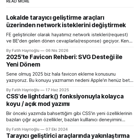
READ MORE
Lokalde tarayıcı geliştirme araçları
üzerinden network isteklerini değiştirmek
FE geliştiriciler olarak hayatımız network istekleri(request)
ve BE'den gelen dönen cevaplarla(response) geçiyor. Kendi
bilgisayarımızda çalışırken bu istekleri değiştirme ihtiyacı
By Fatih Hayrioğlu
06 Nis 2026
olduğunda mock server kurmak veya çeşitli kütüphanelerle
2025'te Favicon Rehberi: SVG Desteği ile
bu işi yapıyordum. Mock işini tarayıcı üzerinden yapmaya
Yeni Dönem
başlayalı çok rahatladım. Süper kolaylık sağlayan bir özellik.
Genel kullanım alanları * BE
Sene olmuş 2025 biz hala favicon ekleme konusunu
yazıyoruz. Bu konuyu yazmamın nedeni Apple'ın henüz beta
sürümü olan 26 ile birlikte SVG favicon desteğini geliyor
By Fatih Hayrioğlu
17 Haz 2025
oluşu. Bu vesileyle bilgileri tazelemekte fayda var. favicon,
CSS'de lightdark() fonksiyonuyla kolayca
web sitelerinin tarayıcının sayfa, sekme ve yerimi kısmında
koyu / açık mod yazımı
gösterilen küçük simgelerdir. Aslında favori ikon dosyaları
Bir önceki yazımda bahsettiğim gibi CSS'in yeni özelliklerinin
bazıları çığır açan özellikler, bazıları kulllanıcı deneyimini
iyileştirme yönünde özellikler bazıları da lightdark()
By Fatih Hayrioğlu
07 Eki 2024
fonksiyonu gibi yazım kolaylığı sağlayan özellikler. lightdark()
Tarayıcı geliştirici araçlarında yakınlaştırma
fonksiyonu mevcut uyumlu web yazımındaki büyük sorun