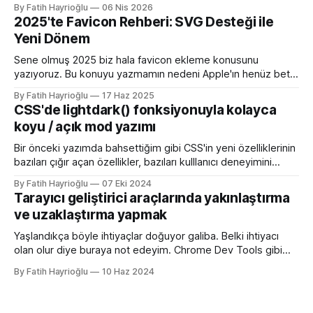
bilgisayarımızda çalışırken bu istekleri değiştirme ihtiyacı
By Fatih Hayrioğlu
06 Nis 2026
olduğunda mock server kurmak veya çeşitli kütüphanelerle
2025'te Favicon Rehberi: SVG Desteği ile
bu işi yapıyordum. Mock işini tarayıcı üzerinden yapmaya
Yeni Dönem
başlayalı çok rahatladım. Süper kolaylık sağlayan bir özellik.
Genel kullanım alanları * BE
Sene olmuş 2025 biz hala favicon ekleme konusunu
yazıyoruz. Bu konuyu yazmamın nedeni Apple'ın henüz beta
sürümü olan 26 ile birlikte SVG favicon desteğini geliyor
By Fatih Hayrioğlu
17 Haz 2025
oluşu. Bu vesileyle bilgileri tazelemekte fayda var. favicon,
CSS'de lightdark() fonksiyonuyla kolayca
web sitelerinin tarayıcının sayfa, sekme ve yerimi kısmında
koyu / açık mod yazımı
gösterilen küçük simgelerdir. Aslında favori ikon dosyaları
Bir önceki yazımda bahsettiğim gibi CSS'in yeni özelliklerinin
bazıları çığır açan özellikler, bazıları kulllanıcı deneyimini
iyileştirme yönünde özellikler bazıları da lightdark()
By Fatih Hayrioğlu
07 Eki 2024
fonksiyonu gibi yazım kolaylığı sağlayan özellikler. lightdark()
Tarayıcı geliştirici araçlarında yakınlaştırma
fonksiyonu mevcut uyumlu web yazımındaki büyük sorun
ve uzaklaştırma yapmak
olan aşağıdaki kullanımı daha anlaşılır ve düzenli hale
getirmeye yarıyor. :root { color-scheme:
Yaşlandıkça böyle ihtiyaçlar doğuyor galiba. Belki ihtiyacı
olan olur diye buraya not edeyim. Chrome Dev Tools gibi
araçlarda başlangıçtaki görünüm küçük kalabiliyor. Benim için
By Fatih Hayrioğlu
10 Haz 2024
küçük mesela :) Yazı boyutlarını büyütmek için Cmd + + and
Cmd + - (Windows'ta Cmd yerine Ctrl kullanın). Ancak bu
kısayol İngilizce klavye için Türkçe klavyelerde bunu